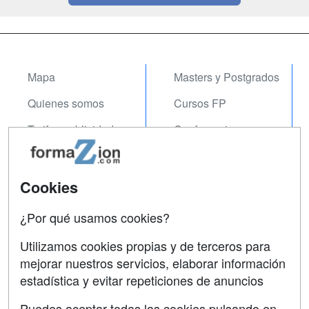
Mapa
Masters y Postgrados
Quienes somos
Cursos FP
Tarifas publicidad
Conferencias
Acceso Usuarios
Carreras
Universitarias
Acceso Centros
Cookies
Oposiciones
¿Por qué usamos cookies?
SÍGUENOS EN:
Contactar
Utilizamos cookies propias y de terceros para
mejorar nuestros servicios, elaborar información
Confidencialidad
estadística y evitar repeticiones de anuncios
Aviso legal
Puedes aceptar todas las cookies pulsando en