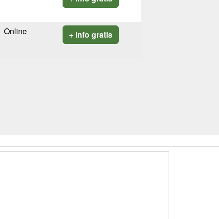
Online
+ info gratis
SÍGUENOS EN:
dad