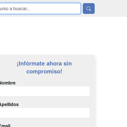
¡Infórmate ahora sin
compromiso!
Nombre
Apellidos
Email