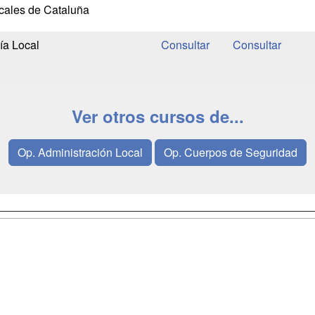
cales de Cataluña
ía Local
Ver otros cursos de...
Op. Administración Local
Op. Cuerpos de Seguridad
a
Masters y
Contactar
Postgrados
enes somos
Confidenciali
Cursos FP
fas publicidad
Aviso legal
Conferencias