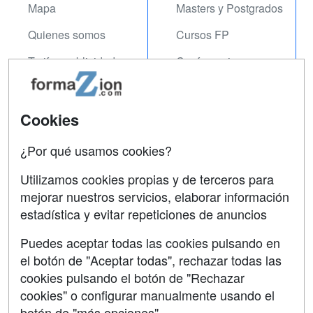
Mapa
Masters y Postgrados
Quienes somos
Cursos FP
Tarifas publicidad
Conferencias
Acceso Usuarios
Carreras
Universitarias
Acceso Centros
Cookies
Oposiciones
¿Por qué usamos cookies?
SÍGUENOS EN:
Contactar
Utilizamos cookies propias y de terceros para
mejorar nuestros servicios, elaborar información
Confidencialidad
estadística y evitar repeticiones de anuncios
Aviso legal
Puedes aceptar todas las cookies pulsando en
Copyleft
el botón de "Aceptar todas", rechazar todas las
cookies pulsando el botón de "Rechazar
cookies" o configurar manualmente usando el
botón de "más opciones"