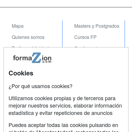
Mapa
Masters y Postgrados
Quienes somos
Cursos FP
Tarifas publicidad
Conferencias
Acceso Usuarios
Carreras
Universitarias
Acceso Centros
Cookies
Oposiciones
¿Por qué usamos cookies?
SÍGUENOS EN:
Contactar
Utilizamos cookies propias y de terceros para
mejorar nuestros servicios, elaborar información
Confidencialidad
estadística y evitar repeticiones de anuncios
Aviso legal
Puedes aceptar todas las cookies pulsando en
Copyleft