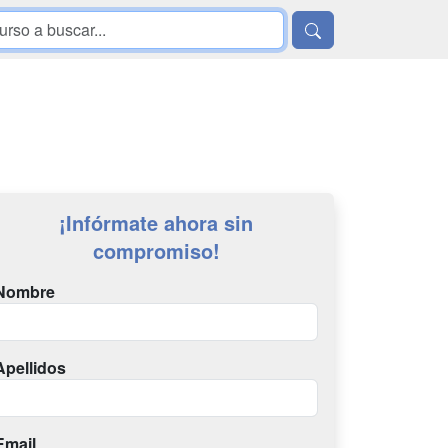
¡Infórmate ahora sin
compromiso!
Nombre
Apellidos
Email