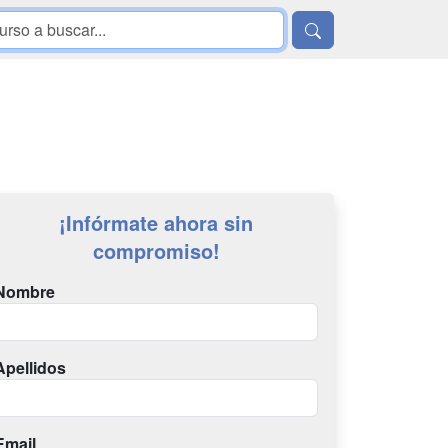
¡Infórmate ahora sin
compromiso!
Nombre
Apellidos
Email