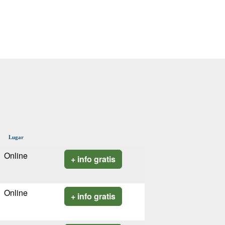
Lugar
Online
+ info gratis
Online
+ info gratis