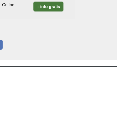
Online
+ info gratis
SÍGUENOS EN:
dad