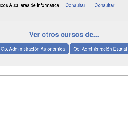
cos Auxiliares de Informática
Ver otros cursos de...
Op. Administración Autonómica
Op. Administración Estatal
a
Masters y
Contactar
Postgrados
enes somos
Confidenciali
Cursos FP
fas publicidad
Aviso legal
Conferencias
so Usuarios
Copyleft
Carreras
so Centros