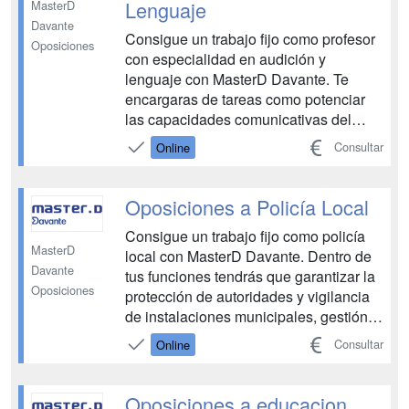
Lenguaje
MasterD
Davante
Consigue un trabajo fijo como profesor
Oposiciones
con especialidad en audición y
lenguaje con MasterD Davante. Te
encargaras de tareas como potenciar
las capacidades comunicativas del
alumno, asesoramiento a padres de
Consultar
Online
alumnos para potencias las
capacidades, realizar una evaluación
significativa adecuada a las
Oposiciones a Policía Local
necesidades. Además con este curso
Consigue un trabajo fijo como policía
tendrás acces...
MasterD
local con MasterD Davante. Dentro de
Davante
tus funciones tendrás que garantizar la
Oposiciones
protección de autoridades y vigilancia
de instalaciones municipales, gestión
del tráfico urbano, investigación de
Consultar
Online
accidentes y labores de prevención e
investigación de delitos en el ámbito
local. Tendrás a tu disposición todos los
Oposiciones a educacion