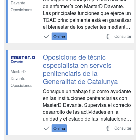
Davante
de enfermería con MasterD Davante.
Oposiciones
Las principales funciones que ejerce un
TCAE principalmente está en garantizar
el bienestar de los pacientes mediante
la atención integral y el apoyo a los
Consultar
Online
especialistas. Las funciones incluyen
asistencia en traslados, distribución y
ayuda en la ingesta de alimentos,
Oposicions de tècnic
administ...
especialista en serveis
penitenciaris de la
MasterD
Davante
Generalitat de Catalunya
Oposiciones
Consigue un trabajo fijo como ayudante
en las instituciones penitenciarias con
MasterD Davante. Supervisa el correcto
desarrollo de las actividades en la
unidad y el estado de las instalaciones
y su seguridad. Realiza tareas de
Consultar
Online
vigilancia, apertura y cierre de accesos,
control de personas, vehículos, bienes