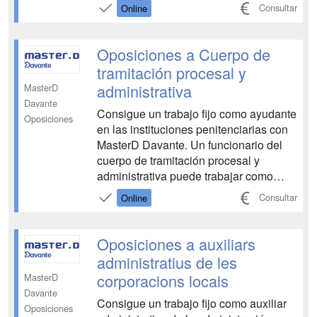
tributaria, verificación de hechos con
Consultar
Online
relevancia fiscal, gestión de
expedientes de recaudación y
embargos, tramitación de
Oposiciones a Cuerpo de
aplazamientos y subastas, así como
tramitación procesal y
revisión de autoliquidaciones y ...
administrativa
MasterD
Davante
Consigue un trabajo fijo como ayudante
Oposiciones
en las instituciones penitenciarias con
MasterD Davante. Un funcionario del
cuerpo de tramitación procesal y
administrativa puede trabajar como
apoyo a la gestión procesal,
Consultar
Online
confeccionando documentos, actas y
diligencias que se le encomienden;
participa en la formación de autos y
Oposiciones a auxiliars
expedientes; registra y clasifi...
administratius de les
corporacions locals
MasterD
Davante
Consigue un trabajo fijo como auxiliar
Oposiciones