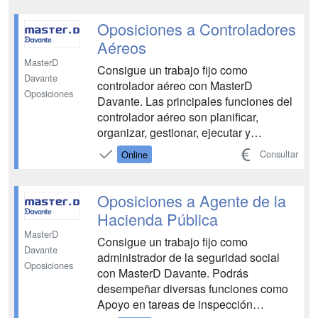
gestionar la tramitación de los
procedimientos, documentar embargos
Oposiciones a Controladores
y lanzamientos, realizar tarea...
Aéreos
MasterD
Consigue un trabajo fijo como
Davante
controlador aéreo con MasterD
Oposiciones
Davante. Las principales funciones del
controlador aéreo son planificar,
organizar, gestionar, ejecutar y
supervisar el tráfico de las aeronaves
Consultar
Online
en el espacio que tienen asignado y,
garantizar que las salidas y llegadas, lo
hagan en su tiempo. Tendrás a tu
Oposiciones a Agente de la
disposición todos los medios n...
Hacienda Pública
MasterD
Consigue un trabajo fijo como
Davante
administrador de la seguridad social
Oposiciones
con MasterD Davante. Podrás
desempeñar diversas funciones como
Apoyo en tareas de inspección