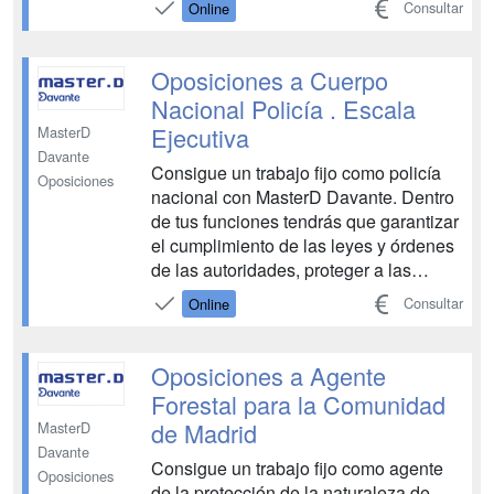
Consultar
Online
materiales y recursos que acerquen a la
enseñanza de las necesidades.
Tendrás a tu disposición todos los
Oposiciones a Cuerpo
medios necesarios para aprobar las ...
Nacional Policía . Escala
Ejecutiva
MasterD
Davante
Consigue un trabajo fijo como policía
Oposiciones
nacional con MasterD Davante. Dentro
de tus funciones tendrás que garantizar
el cumplimiento de las leyes y órdenes
de las autoridades, proteger a las
personas y bienes en situación de
Consultar
Online
peligro, y vigilar edificios e
instalaciones públicas. Tendrás a tu
disposición todos los medios
Oposiciones a Agente
necesarios para aprobar las o...
Forestal para la Comunidad
de Madrid
MasterD
Davante
Consigue un trabajo fijo como agente
Oposiciones
de la protección de la naturaleza de