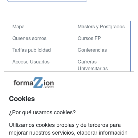
Mapa
Masters y Postgrados
Quienes somos
Cursos FP
Tarifas publicidad
Conferencias
Acceso Usuarios
Carreras
Universitarias
Acceso Centros
Oposiciones
SÍGUENOS EN:
Cookies
Contactar
Confidencialidad
¿Por qué usamos cookies?
Aviso legal
Utilizamos cookies propias y de terceros para
mejorar nuestros servicios, elaborar información
Copyleft