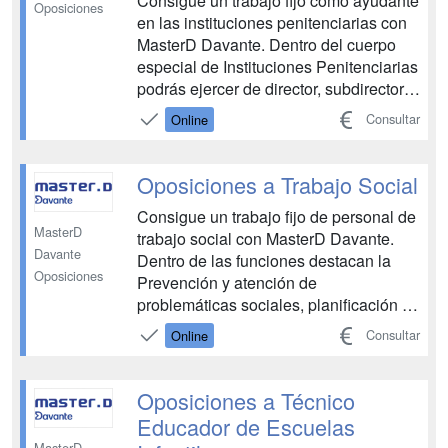
Consigue un trabajo fijo como ayudante
Oposiciones
en las instituciones penitenciarias con
MasterD Davante. Dentro del cuerpo
especial de Instituciones Penitenciarias
podrás ejercer de director, subdirector,
jefe de servicios, jefe de gabinete del
Consultar
Online
director, educador, coordinador de
servicios interior, jefe de área mixta y
jefe de oficinas, contribuyendo al cor...
Oposiciones a Trabajo Social
Consigue un trabajo fijo de personal de
MasterD
trabajo social con MasterD Davante.
Davante
Dentro de las funciones destacan la
Oposiciones
Prevención y atención de
problemáticas sociales, planificación y
ejecución de programas y servicios,
Consultar
Online
mediación y promoción del bienestar
social, supervisión y evaluación de
intervenciones, docencia y formación
Oposiciones a Técnico
en el ámbito social, y gesti...
Educador de Escuelas
MasterD