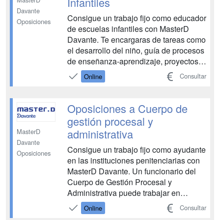
Infantiles
Davante
Consigue un trabajo fijo como educador
Oposiciones
de escuelas infantiles con MasterD
Davante. Te encargaras de tareas como
el desarrollo del niño, guía de procesos
de enseñanza-aprendizaje, proyectos y
programas educativos en niños de 0 a 6
Consultar
Online
años o evaluar proyectos o programas
entre otras tareas. Las pruebas de estas
oposiciones vienen determinadas en
Oposiciones a Cuerpo de
funci...
gestión procesal y
administrativa
MasterD
Davante
Consigue un trabajo fijo como ayudante
Oposiciones
en las instituciones penitenciarias con
MasterD Davante. Un funcionario del
Cuerpo de Gestión Procesal y
Administrativa puede trabajar en
cualquier Oficina Judicial, Audiencia o
Consultar
Online
Tribunal, desempeñando tareas como