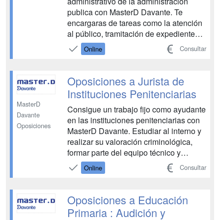
administrativo de la administración
publica con MasterD Davante. Te
encargaras de tareas como la atención
al público, tramitación de expedientes o
tareas administrativas elementales
Consultar
Online
entre otras. Además con este curso
tendrás acceso al curso de
competencias 360º para opositores
Oposiciones a Jurista de
donde se incluirán contenidos...
Instituciones Penitenciarias
MasterD
Consigue un trabajo fijo como ayudante
Davante
en las instituciones penitenciarias con
Oposiciones
MasterD Davante. Estudiar al interno y
realizar su valoración criminológica,
formar parte del equipo técnico y
colaborar en la definición de su
Consultar
Online
régimen penitenciario, determinando la
concesión de permisos, progresión o
regresión de grado y libertad
Oposiciones a Educación
condicional, redactar ...
Primaria : Audición y