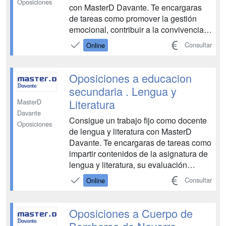
Oposiciones
con MasterD Davante. Te encargaras
de tareas como promover la gestión
emocional, contribuir a la convivencia
positiva, favorecer el desarrollo integral
Consultar
Online
o trabajar las competencias sociales de
desarrollo integral. Tendrás a tu
disposición todos los medios
Oposiciones a educacion
necesarios para aprobar la...
secundaria . Lengua y
Literatura
MasterD
Davante
Consigue un trabajo fijo como docente
Oposiciones
de lengua y literatura con MasterD
Davante. Te encargaras de tareas como
impartir contenidos de la asignatura de
lengua y literatura, su evaluación
formativa o impulsar el trabajo en
Consultar
Online
equipo. Tendrás a tu disposición todos
los medios necesarios para aprobar las
oposiciones de lengua y literatura:
Oposiciones a Cuerpo de
Tutores y e...