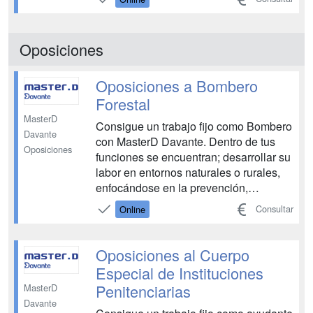
musical. Tendrás a tu disposición todos
los medios necesarios para aprobar las
oposiciones de educación musical:
Oposiciones
Tutores y entrenadores...
Oposiciones a Bombero
Forestal
MasterD
Consigue un trabajo fijo como Bombero
Davante
con MasterD Davante. Dentro de tus
Oposiciones
funciones se encuentran; desarrollar su
labor en entornos naturales o rurales,
enfocándose en la prevención,
vigilancia y detección de incendios
Consultar
Online
forestales. También participa en el
mantenimiento de infraestructuras de
prevención y extinción, realiza tareas
Oposiciones al Cuerpo
de información y sen...
Especial de Instituciones
Penitenciarias
MasterD
Davante