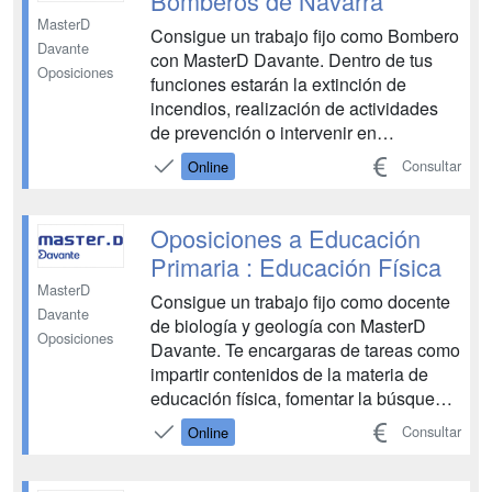
Bomberos de Navarra
MasterD
Consigue un trabajo fijo como Bombero
Davante
con MasterD Davante. Dentro de tus
Oposiciones
funciones estarán la extinción de
incendios, realización de actividades
de prevención o intervenir en
operaciones de protección civil.
Consultar
Online
Tendrás a tu disposición todos los
medios necesarios para aprobar las
oposiciones de bombero. Tutores y
Oposiciones a Educación
entrenadores personales, profesores...
Primaria : Educación Física
MasterD
Consigue un trabajo fijo como docente
Davante
de biología y geología con MasterD
Oposiciones
Davante. Te encargaras de tareas como
impartir contenidos de la materia de
educación física, fomentar la búsqueda
de creatividad a través de metodologías
Consultar
Online
innovadoras y favorecer el trabajo en
equipo. Tendrás a tu disposición todos