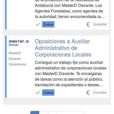
Andalucía con MasterD Davante. Los
Agentes Forestales, como agentes de
la autoridad, tienen encomendada la
policía, custodia y vigilancia de todos
Consultar
Online
los bienes afectados por la normativa
ambiental, forestal, cinegética, pesca,
de espacios protegidos, biodiversidad,
Oposiciones a Auxiliar
vías pecuari...
Administrativo de
Corporaciones Locales
MasterD
Davante
Consigue un trabajo fijo como auxiliar
Oposiciones
administrativo de corporaciones locales
con MasterD Davante. Te encargaras
de tareas como la atención al público,
tramitación de expedientes o tareas
administrativas elementales entre otras.
Consultar
Online
Además con este curso tendrás acceso
al curso de competencias 360º para
opositores donde se incluirán
contenidos cla...