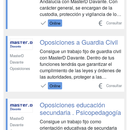
Andalucía con MasterD Davante. Con
carácter general, se encargan de la
custodia, protección y vigilancia de los
bienes e instalaciones de la Junta de
Consultar
Online
Andalucía de naturaleza ambiental, así
como de proporcionar información y
asesoramiento, realizar controles,
Oposiciones a Guardia Civil
formular denuncia...
Consigue un trabajo fijo de guardia civil
MasterD
con MasterD Davante. Dentro de tus
Davante
funciones tendrás que garantizar el
Oposiciones
cumplimiento de las leyes y órdenes de
las autoridades, proteger a las
personas y bienes en situación de
Consultar
Online
peligro, y vigilar edificios e
instalaciones públicas Tendrás a tu
disposición todos los medios
Oposiciones educación
necesarios para aprobar las oposici...
secundaria . Psicopedagogía
MasterD
Consigue un trabajo fijo como
Davante
orientación educativaa de secundaria