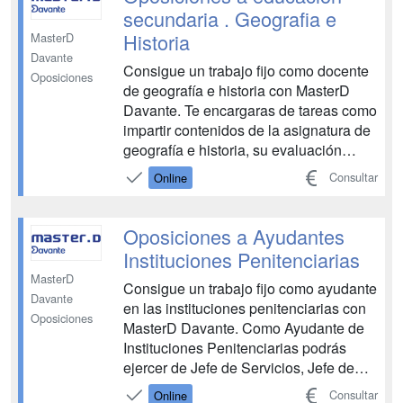
med...
secundaria . Geografia e
Historia
MasterD
Davante
Consigue un trabajo fijo como docente
Oposiciones
de geografía e historia con MasterD
Davante. Te encargaras de tareas como
impartir contenidos de la asignatura de
geografía e historia, su evaluación
formativa o impulsar el trabajo en
Consultar
Online
equipo. Tendrás a tu disposición todos
los medios necesarios para aprobar las
oposiciones de geografía e historia:
Oposiciones a Ayudantes
Tutores ...
Instituciones Penitenciarias
MasterD
Consigue un trabajo fijo como ayudante
Davante
en las instituciones penitenciarias con
Oposiciones
MasterD Davante. Como Ayudante de
Instituciones Penitenciarias podrás
ejercer de Jefe de Servicios, Jefe de
Gabinete del Director, Educador,
Consultar
Online