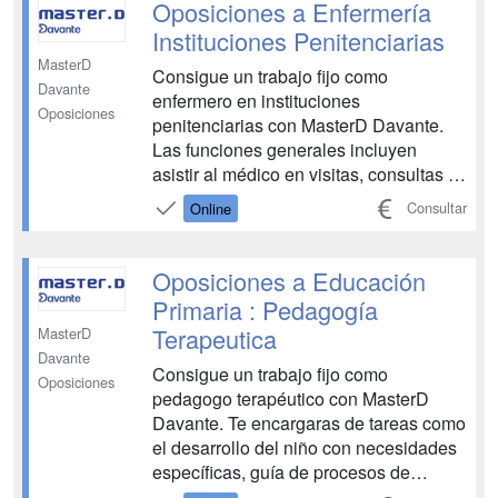
los medios necesarios para aprobar las
Oposiciones a Enfermería
oposi...
Instituciones Penitenciarias
MasterD
Consigue un trabajo fijo como
Davante
enfermero en instituciones
Oposiciones
penitenciarias con MasterD Davante.
Las funciones generales incluyen
asistir al médico en visitas, consultas y
reconocimientos, aplicando los
Consultar
Online
tratamientos prescritos y realizando
curas según su titulación. También se
encarga del control de medicación,
Oposiciones a Educación
material e instrumental sanitario, así
Primaria : Pedagogía
co...
Terapeutica
MasterD
Davante
Consigue un trabajo fijo como
Oposiciones
pedagogo terapéutico con MasterD
Davante. Te encargaras de tareas como
el desarrollo del niño con necesidades
específicas, guía de procesos de
enseñanza-aprendizaje, creación de