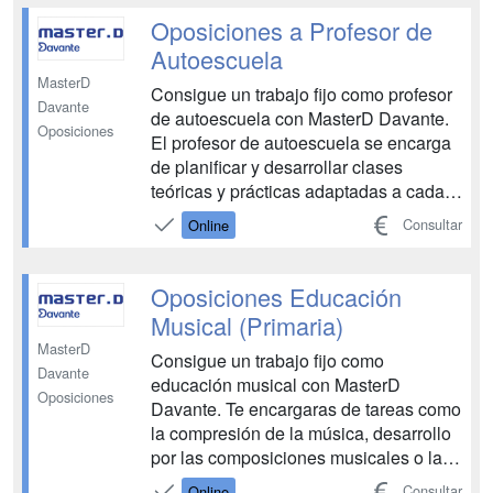
y movimientos de internos. Gestiona
Oposiciones a Profesor de
docum...
Autoescuela
MasterD
Consigue un trabajo fijo como profesor
Davante
de autoescuela con MasterD Davante.
Oposiciones
El profesor de autoescuela se encarga
de planificar y desarrollar clases
teóricas y prácticas adaptadas a cada
alumno, enseñar normas de circulación
Consultar
Online
y conducción segura, diseñar recorridos
de práctica, corregir errores con
paciencia y evaluar el progreso del
Oposiciones Educación
estudiante. Adem...
Musical (Primaria)
MasterD
Consigue un trabajo fijo como
Davante
educación musical con MasterD
Oposiciones
Davante. Te encargaras de tareas como
la compresión de la música, desarrollo
por las composiciones musicales o la
enseñanza para tocar un instrumento
Consultar
Online