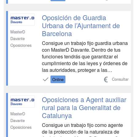
Coordinador de Servicios de Interior,
Jefe de Área Mixta, Jefe de Oficinas, así
como desempeñar funciones en
Oposición de Guardia
Oficinas, Vigilancia ...
Urbana de l’Ajuntament de
Barcelona
MasterD
Davante
Consigue un trabajo fijo guardia urbana
Oposiciones
con MasterD Davante. Dentro de tus
funciones tendrás que garantizar el
cumplimiento de las leyes y órdenes de
las autoridades, proteger a las
personas y bienes en situación de
Consultar
Online
peligro, y vigilar edificios e
instalaciones públicas Tendrás a tu
disposición todos los medios
Oposiciones a Agent auxiliar
necesarios para aprobar las oposicion...
rural para la Generalitat de
Catalunya
MasterD
Davante
Consigue un trabajo fijo como agente
Oposiciones
de la protección de la naturaleza de