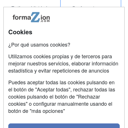
Tarifas publicidad
Conferencias
Acceso Usuarios
Carreras
Universitarias
Acceso Centros
Cookies
Oposiciones
¿Por qué usamos cookies?
SÍGUENOS EN:
Contactar
Utilizamos cookies propias y de terceros para
mejorar nuestros servicios, elaborar información
Confidencialidad
estadística y evitar repeticiones de anuncios
Aviso legal
Puedes aceptar todas las cookies pulsando en
Copyleft
el botón de "Aceptar todas", rechazar todas las
cookies pulsando el botón de "Rechazar
cookies" o configurar manualmente usando el
botón de "más opciones"
Grupo formazion: