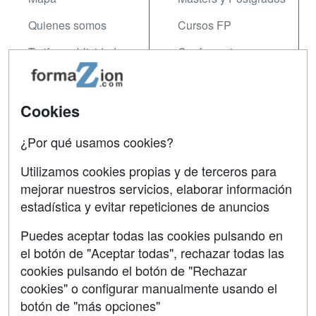
Quienes somos
Cursos FP
Tarifas publicidad
Conferencias
Acceso Usuarios
Carreras
Universitarias
Acceso Centros
Cookies
Oposiciones
¿Por qué usamos cookies?
SÍGUENOS EN:
Contactar
Utilizamos cookies propias y de terceros para
mejorar nuestros servicios, elaborar información
Confidencialidad
estadística y evitar repeticiones de anuncios
Aviso legal
Puedes aceptar todas las cookies pulsando en
Copyleft
el botón de "Aceptar todas", rechazar todas las
cookies pulsando el botón de "Rechazar
cookies" o configurar manualmente usando el
botón de "más opciones"