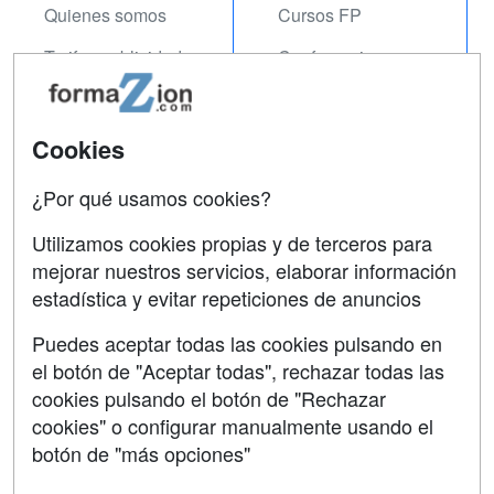
Quienes somos
Cursos FP
Tarifas publicidad
Conferencias
Acceso Usuarios
Carreras
Universitarias
Acceso Centros
Cookies
Oposiciones
¿Por qué usamos cookies?
SÍGUENOS EN:
Contactar
Utilizamos cookies propias y de terceros para
mejorar nuestros servicios, elaborar información
Confidencialidad
estadística y evitar repeticiones de anuncios
Aviso legal
Puedes aceptar todas las cookies pulsando en
Copyleft
el botón de "Aceptar todas", rechazar todas las
cookies pulsando el botón de "Rechazar
cookies" o configurar manualmente usando el
botón de "más opciones"
Grupo formazion: