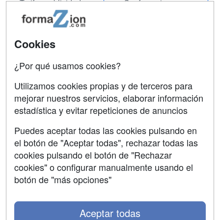
Tarifas publicidad
Conferencias
Acceso Usuarios
Carreras
Universitarias
Acceso Centros
Cookies
Oposiciones
¿Por qué usamos cookies?
SÍGUENOS EN:
Contactar
Utilizamos cookies propias y de terceros para
mejorar nuestros servicios, elaborar información
Confidencialidad
estadística y evitar repeticiones de anuncios
Aviso legal
Puedes aceptar todas las cookies pulsando en
Copyleft
el botón de "Aceptar todas", rechazar todas las
cookies pulsando el botón de "Rechazar
cookies" o configurar manualmente usando el
botón de "más opciones"
Grupo formazion:
Aceptar todas