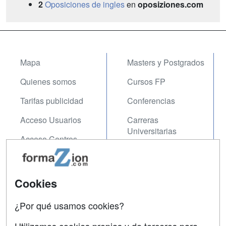
2
Oposiciones de ingles
en
oposiziones.com
Mapa
Masters y Postgrados
Quienes somos
Cursos FP
Tarifas publicidad
Conferencias
Acceso Usuarios
Carreras
Universitarias
Acceso Centros
Oposiciones
SÍGUENOS EN:
Contactar
Cookies
Confidencialidad
¿Por qué usamos cookies?
Aviso legal