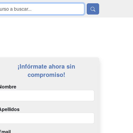
¡Infórmate ahora sin
compromiso!
Nombre
Apellidos
Email