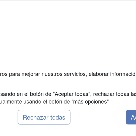
a
Masters y
Contactar
Postgrados
enes somos
Confidenciali
Cursos FP
fas publicidad
Aviso legal
Conferencias
so Usuarios
Copyleft
Carreras
so Centros
Universitarias
ros para mejorar nuestros servicios, elaborar información
Oposiciones
sando en el botón de "Aceptar todas", rechazar todas la
nualmente usando el botón de "más opciones"
Rechazar todas
A