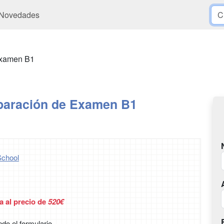
Novedades
 Examen B1
eparación de Examen B1
chool
a al precio de
520€
ndo el formulario