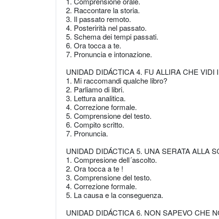
1. Comprensione orale.
2. Raccontare la storia.
3. Il passato remoto.
4. Posterirità nel passato.
5. Schema dei tempi passati.
6. Ora tocca a te.
7. Pronuncia e intonazione.
UNIDAD DIDÁCTICA 4. FU ALLIRA CHE VIDI
1. Mi raccomandi qualche libro?
2. Parliamo di libri.
3. Lettura analitica.
4. Correzione formale.
5. Comprensione del testo.
6. Compito scritto.
7. Pronuncia.
UNIDAD DIDÁCTICA 5. UNA SERATA ALLA 
1. Compresione dell´ascolto.
2. Ora tocca a te !
3. Comprensione del testo.
4. Correzione formale.
5. La causa e la conseguenza.
UNIDAD DIDÁCTICA 6. NON SAPEVO CHE NO