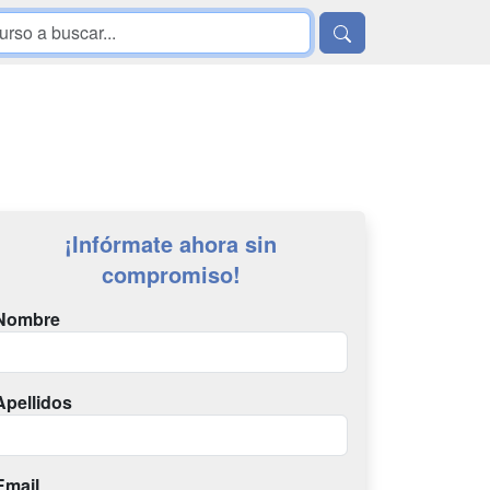
¡Infórmate ahora sin
compromiso!
Nombre
Apellidos
Email