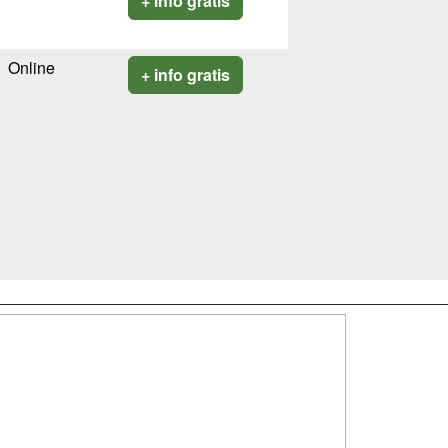
+ info gratis
Online
+ info gratis
SÍGUENOS EN:
dad