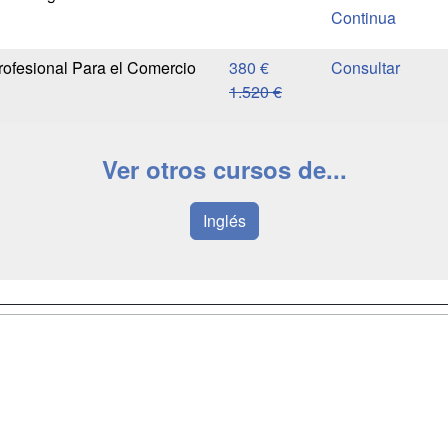
Continua
rofesional Para el Comercio
380 €
1.520 €
Ver otros cursos de...
Inglés
a
Masters y
Contactar
Postgrados
enes somos
Confidenciali
Cursos FP
fas publicidad
Aviso legal
Conferencias