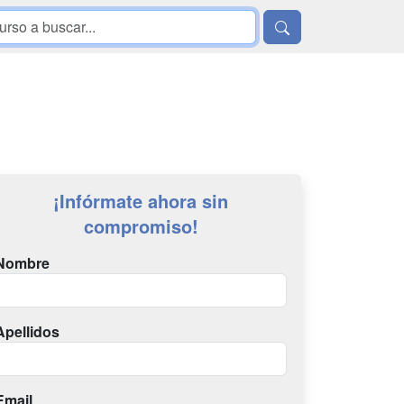
¡Infórmate ahora sin
compromiso!
Nombre
Apellidos
Email