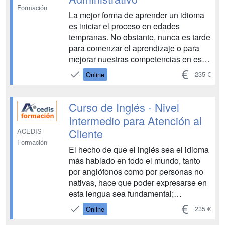
Formación
La mejor forma de aprender un idioma
es iniciar el proceso en edades
tempranas. No obstante, nunca es tarde
para comenzar el aprendizaje o para
mejorar nuestras competencias en este
sentido, y adquirir aquellas nociones
235 €
Online
que nos resulten útiles en nuestro
quehacer profesional. Este curso de
inglés (nivel intermedio) está diseñado
Curso de Inglés - Nivel
para aq...
Intermedio para Atención al
Cliente
ACEDIS
Formación
El hecho de que el inglés sea el idioma
más hablado en todo el mundo, tanto
por anglófonos como por personas no
nativas, hace que poder expresarse en
esta lengua sea fundamental;
especialmente en aquellos casos en
235 €
Online
los que desempeñemos nuestra labor