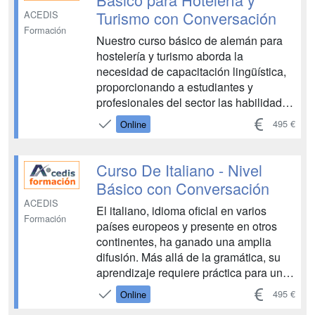
Turismo con Conversación
ACEDIS
Formación
Nuestro curso básico de alemán para
hostelería y turismo aborda la
necesidad de capacitación lingüística,
proporcionando a estudiantes y
profesionales del sector las habilidades
necesarias para desenvolverse en
495 €
Online
diversas situaciones cotidianas. Desde
la descripción de alojamientos y
servicios hasta la gestión de reservas y
Curso De Italiano - Nivel
la atención al cliente, el...
Básico con Conversación
ACEDIS
El italiano, idioma oficial en varios
Formación
países europeos y presente en otros
continentes, ha ganado una amplia
difusión. Más allá de la gramática, su
aprendizaje requiere práctica para una
comunicación efectiva. Nuestro curso
495 €
Online
de 3 meses ofrece 6 horas de tutoría