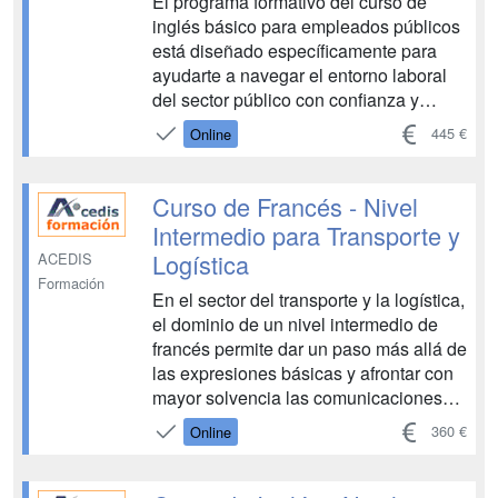
El programa formativo del curso de
inglés básico para empleados públicos
está diseñado específicamente para
ayudarte a navegar el entorno laboral
del sector público con confianza y
eficacia. A través de nuestro curso,
445 €
Online
aprenderás vocabulario esencial,
mejorarás tus habilidades de
comunicación escrita y oral, y
Curso de Francés - Nivel
desarrollarás la capacidad de manejar
Intermedio para Transporte y
s...
Logística
ACEDIS
Formación
En el sector del transporte y la logística,
el dominio de un nivel intermedio de
francés permite dar un paso más allá de
las expresiones básicas y afrontar con
mayor solvencia las comunicaciones
profesionales del día a día. La relación
360 €
Online
con empresas, operadores y clientela
de países francófonos hace cada vez
más necesario desenvolverse con