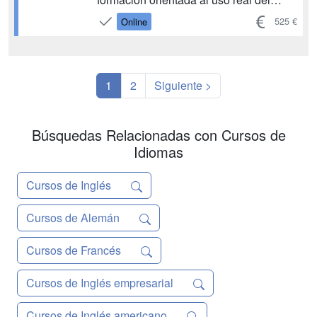
idioma en situaciones laborales
525 €
Online
habituales, especialmente en atención
al público. Incluye 6 horas de
conversación individual con una
persona docente, lo q...
1
2
Siguiente >
Búsquedas Relacionadas con Cursos de
Idiomas
Cursos de Inglés
Cursos de Alemán
Cursos de Francés
Cursos de Inglés empresarial
Cursos de Inglés americano