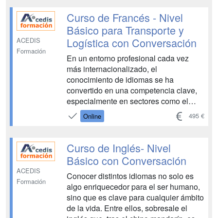
personalizada con la tutora para
mejorar la pronunciación y la expresión.
Curso de Francés - Nivel
También nos adap...
Básico para Transporte y
Logística con Conversación
ACEDIS
Formación
En un entorno profesional cada vez
más internacionalizado, el
conocimiento de idiomas se ha
convertido en una competencia clave,
especialmente en sectores como el
transporte y la logística, donde el
495 €
Online
contacto con empresas, proveedores y
clientela de países francófonos es
habitual. En este contexto, disponer de
Curso de Inglés- Nivel
nociones básicas de francés facilita la...
Básico con Conversación
ACEDIS
Conocer distintos idiomas no solo es
Formación
algo enriquecedor para el ser humano,
sino que es clave para cualquier ámbito
de la vida. Entre ellos, sobresale el