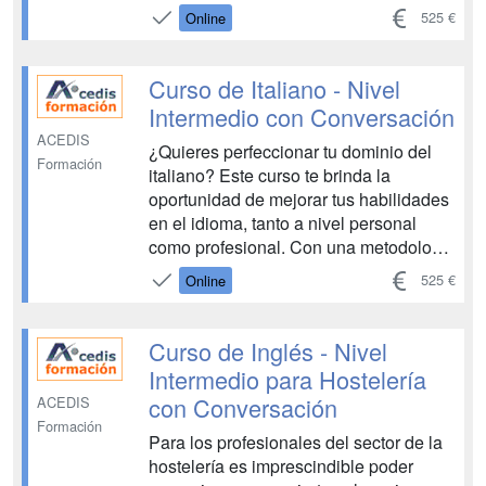
millones de personas. Por tanto, su
525 €
Online
relevancia es incuestionable, algo que
se refleja también en el hecho de que
es el segundo idioma más utilizado en
Curso de Italiano - Nivel
el continente europ...
Intermedio con Conversación
ACEDIS
¿Quieres perfeccionar tu dominio del
Formación
italiano? Este curso te brinda la
oportunidad de mejorar tus habilidades
en el idioma, tanto a nivel personal
como profesional. Con una metodología
dinámica y centrada en resultados, te
525 €
Online
ayudaremos a desenvolverte con
confianza en situaciones cotidianas.
Nuestras unidades didácticas,
Curso de Inglés - Nivel
diseñadas por consultores nat...
Intermedio para Hostelería
con Conversación
ACEDIS
Formación
Para los profesionales del sector de la
hostelería es imprescindible poder