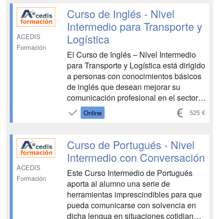
inglés (nivel intermedio) está diseñado
Curso de Inglés - Nivel
para aq...
Intermedio para Transporte y
Logística
ACEDIS
Formación
El Curso de Inglés – Nivel Intermedio
para Transporte y Logística está dirigido
a personas con conocimientos básicos
de inglés que desean mejorar su
comunicación profesional en el sector.
A través de unidades progresivas, el
525 €
Online
alumnado refuerza gramática,
vocabulario y comprensión oral,
finalizando con una unidad específica
Curso de Portugués - Nivel
centra...
Intermedio con Conversación
ACEDIS
Este Curso Intermedio de Portugués
Formación
aporta al alumno una serie de
herramientas imprescindibles para que
pueda comunicarse con solvencia en
dicha lengua en situaciones cotidianas,