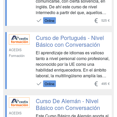
comunicarse, con cierta solvencia, en
inglés. De ahí este curso de nivel
intermedio a partir del que, aquellos
que ya tengan nociones de este idioma,
525 €
Online
puedan refrescar sus conocimientos y,
al mismo tiempo, adquirir mayor soltura
en cuanto al uso de esta lengua, al
Curso de Portugués - Nivel
ampliar su ...
Básico con Conversación
ACEDIS
El aprendizaje de idiomas es valioso
Formación
tanto a nivel personal como profesional,
reconocido por la UE como una
habilidad enriquecedora. En el ámbito
laboral, la multilingüismo amplía las
oportunidades de negocio
495 €
Online
internacional, especialmente entre
países vecinos como Portugal y
España. Además, el portugués es
Curso De Alemán - Nivel
esencial en Brasil y otros países
Básico con Conversación
africanos...
ACEDIS
Este Curso Básico de Alemán aporta al