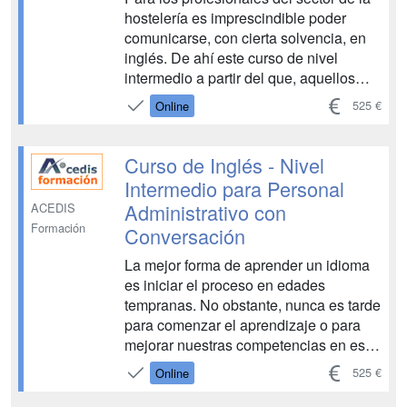
hostelería es imprescindible poder
comunicarse, con cierta solvencia, en
inglés. De ahí este curso de nivel
intermedio a partir del que, aquellos
que ya tengan nociones de este idioma,
525 €
Online
puedan refrescar sus conocimientos y,
al mismo tiempo, adquirir mayor soltura
en cuanto ...
Curso de Inglés - Nivel
Intermedio para Personal
Administrativo con
ACEDIS
Formación
Conversación
La mejor forma de aprender un idioma
es iniciar el proceso en edades
tempranas. No obstante, nunca es tarde
para comenzar el aprendizaje o para
mejorar nuestras competencias en este
sentido, y adquirir aquellas nociones
525 €
Online
que nos resulten útiles en nuestro
quehacer profesional. Este curso de