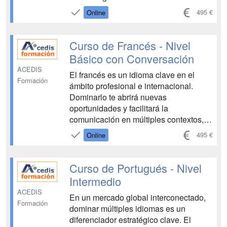
tanto en el caso de que visite países de
495 €
Online
habla lusófona como si ha de atender a
turistas procedentes de los mismos o si
ha de mantener contactos sociale...
Curso de Francés - Nivel
Básico con Conversación
ACEDIS
El francés es un idioma clave en el
Formación
ámbito profesional e internacional.
Dominarlo te abrirá nuevas
oportunidades y facilitará la
comunicación en múltiples contextos,
desde viajes hasta negocios. Este
495 €
Online
curso te permitirá aprender francés de
manera progresiva con unidades
didácticas de alta calidad, audios y
Curso de Portugués - Nivel
videos ...
Intermedio
ACEDIS
En un mercado global interconectado,
Formación
dominar múltiples idiomas es un
diferenciador estratégico clave. El