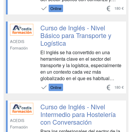
eficacia. A través de nuestro curso,
180 €
Online
aprenderás vocabulario esencial,
mejorarás tus habilidades de
comunicación escrita y oral, y
Curso de Inglés - Nivel
desarrollarás la capacidad de manejar
Básico para Transporte y
...
Logística
ACEDIS
Formación
El inglés se ha convertido en una
herramienta clave en el sector del
transporte y la logística, especialmente
en un contexto cada vez más
globalizado en el que es habitual
interactuar con proveedores, clientela,
180 €
Online
operadores logísticos o personal de
otros países. Desde la gestión de
envíos y mercancías hasta la atención a
Curso de Inglés - Nivel
incidencias, el uso del ingl...
Intermedio para Hostelería
con Conversación
ACEDIS
Formación
Para los profesionales del sector de la