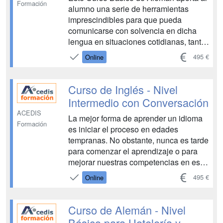
Formación
alumno una serie de herramientas
imprescindibles para que pueda
comunicarse con solvencia en dicha
lengua en situaciones cotidianas, tanto
en el caso de que visite países de
495 €
Online
habla germánica (en Alemania, Austria,
Bélgica, Liechtenstein, Luxemburgo y
Suiza es un idioma oficial) como si ha
Curso de Inglés - Nivel
de atender a turistas ...
Intermedio con Conversación
ACEDIS
La mejor forma de aprender un idioma
Formación
es iniciar el proceso en edades
tempranas. No obstante, nunca es tarde
para comenzar el aprendizaje o para
mejorar nuestras competencias en este
sentido. Este curso de inglés (nivel
495 €
Online
intermedio) está diseñado para
aquellos adultos que han estudiado
este idioma con anterioridad y que
Curso de Alemán - Nivel
desean refrescar sus conocimi...
Básico para Hotelería y