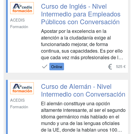
para que nuestra atención al cliente
Curso de Inglés - Nivel
extranjero sea la adec...
Intermedio para Empleados
Públicos con Conversación
ACEDIS
Formación
Apostar por la excelencia en la
atención a la ciudadanía exige al
funcionariado mejorar, de forma
continua, sus capacidades. Es por ello
que cada vez más profesionales de la
Administración Pública buscan mejorar
525 €
Online
sus competencias en inglés, un idioma
que les resulta especialmente útil en su
día a día, dado que es creciente el
Curso de Alemán - Nivel
número de ciudadanos d...
Intermedio con Conversación
ACEDIS
El alemán constituye una opción
Formación
altamente interesante, al ser el segundo
idioma germánico más hablado en el
mundo y una de las lenguas oficiales
de la UE, donde la hablan unos 100