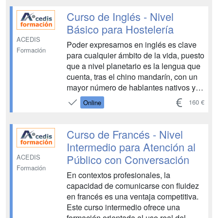
profesional de cara al público. Así pues,
para que nuestra atención al cliente
Curso de Inglés - Nivel
extranjero ...
Básico para Hostelería
ACEDIS
Poder expresarnos en inglés es clave
Formación
para cualquier ámbito de la vida, puesto
que a nivel planetario es la lengua que
cuenta, tras el chino mandarín, con un
mayor número de hablantes nativos y,
también, no nativos. De ahí,
160 €
Online
precisamente, la importancia de
familiarizarse con ella. Este curso
básico, y eminentemente práctico,
Curso de Francés - Nivel
acercará al a...
Intermedio para Atención al
Público con Conversación
ACEDIS
Formación
En contextos profesionales, la
capacidad de comunicarse con fluidez
en francés es una ventaja competitiva.
Este curso intermedio ofrece una
formación orientada al uso real del