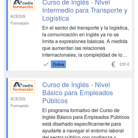
Curso de Inglés - Nivel
fluidez, ...
Intermedio para Transporte y
Logística
ACEDIS
Formación
En el sector del transporte y la logística,
la comunicación en inglés ya no se
limita a expresiones básicas. A medida
que aumentan las relaciones
internacionales, la complejidad de los
servicios y la necesidad de
235 €
Online
coordinación con distintos agentes,
resulta imprescindible contar con un
nivel intermedio de inglés que permita
Curso de Inglés - Nivel
interactuar con mayor flu...
Básico para Empleados
Públicos
ACEDIS
Formación
El programa formativo del Curso de
Inglés Básico para Empleados Públicos
está diseñado específicamente para
ayudarte a navegar el entorno laboral
del sector público con confianza y