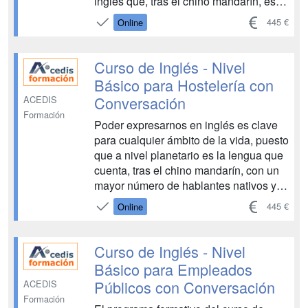
inglés que, tras el chino mandarín, es la
lengua que cuenta con un mayor
445 €
Online
número de hablantes a nivel planetario.
De ahí la importancia de familiarizarse
con ella. Este curso básico,
Curso de Inglés - Nivel
encaminado a d...
Básico para Hostelería con
Conversación
ACEDIS
Formación
Poder expresarnos en inglés es clave
para cualquier ámbito de la vida, puesto
que a nivel planetario es la lengua que
cuenta, tras el chino mandarín, con un
mayor número de hablantes nativos y,
también, no nativos. De ahí,
445 €
Online
precisamente, la importancia de
familiarizarse con ella. Este curso
básico, y eminentemente práctico,
Curso de Inglés - Nivel
acercará al alumnado a l...
Básico para Empleados
Públicos con Conversación
ACEDIS
Formación