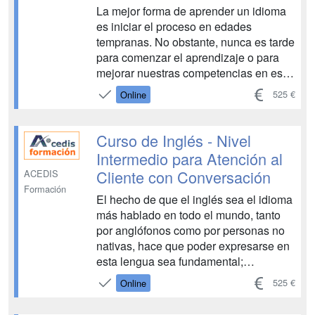
La mejor forma de aprender un idioma
es iniciar el proceso en edades
tempranas. No obstante, nunca es tarde
para comenzar el aprendizaje o para
mejorar nuestras competencias en este
sentido, y adquirir aquellas nociones
525 €
Online
que nos resulten útiles en nuestro
quehacer profesional. Este curso de
inglés (nivel intermedio) está diseñado
Curso de Inglés - Nivel
para aquellos adul...
Intermedio para Atención al
Cliente con Conversación
ACEDIS
Formación
El hecho de que el inglés sea el idioma
más hablado en todo el mundo, tanto
por anglófonos como por personas no
nativas, hace que poder expresarse en
esta lengua sea fundamental;
especialmente en aquellos casos en
525 €
Online
los que desempeñemos nuestra labor
profesional de cara al público. Así pues,