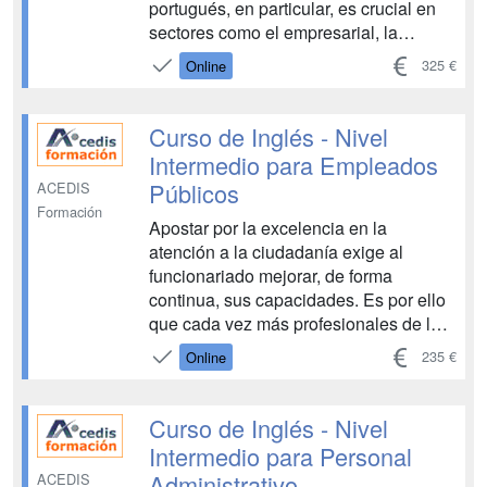
portugués, en particular, es crucial en
sectores como el empresarial, la
restauración, la industria creativa y los
325 €
Online
medios de comunicación. Dominar el
portugués ofrece ventajas competitivas
en relaciones comerciales co...
Curso de Inglés - Nivel
Intermedio para Empleados
Públicos
ACEDIS
Formación
Apostar por la excelencia en la
atención a la ciudadanía exige al
funcionariado mejorar, de forma
continua, sus capacidades. Es por ello
que cada vez más profesionales de la
Administración Pública buscan mejorar
235 €
Online
sus competencias en inglés, un idioma
que les resulta especialmente útil en su
día a día, dado que es creciente el
Curso de Inglés - Nivel
número de ciudadano...
Intermedio para Personal
Administrativo
ACEDIS