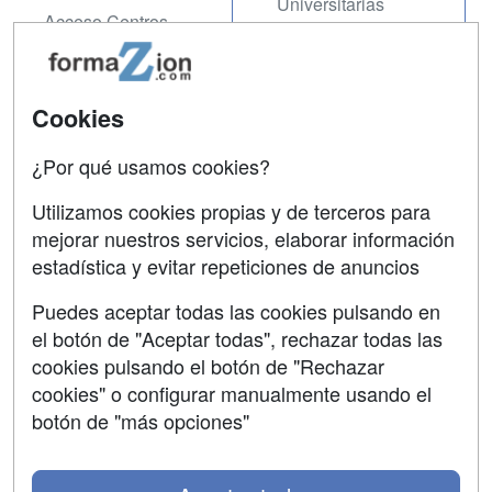
Universitarias
Acceso Centros
Oposiciones
SÍGUENOS EN:
Contactar
Cookies
Confidencialidad
¿Por qué usamos cookies?
Aviso legal
Utilizamos cookies propias y de terceros para
Copyleft
mejorar nuestros servicios, elaborar información
estadística y evitar repeticiones de anuncios
Puedes aceptar todas las cookies pulsando en
el botón de "Aceptar todas", rechazar todas las
Grupo formazion:
cookies pulsando el botón de "Rechazar
cookies" o configurar manualmente usando el
botón de "más opciones"