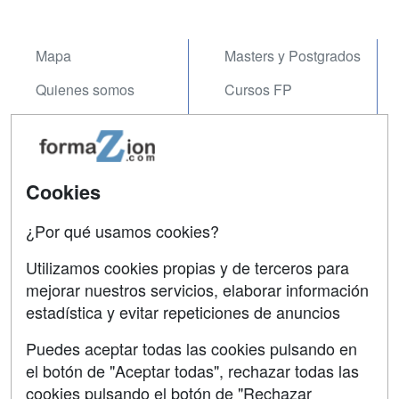
Mapa
Masters y Postgrados
Quienes somos
Cursos FP
Tarifas publicidad
Conferencias
Acceso Usuarios
Carreras
Universitarias
Cookies
Acceso Centros
Oposiciones
¿Por qué usamos cookies?
SÍGUENOS EN:
Contactar
Utilizamos cookies propias y de terceros para
mejorar nuestros servicios, elaborar información
Confidencialidad
estadística y evitar repeticiones de anuncios
Aviso legal
Puedes aceptar todas las cookies pulsando en
Copyleft
el botón de "Aceptar todas", rechazar todas las
cookies pulsando el botón de "Rechazar