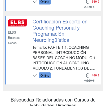
540 €
Online
DECISIONES Y RESOLUCIÓN DE
2.158 €
CONFLICTOS EN LA EMPRESA
MÓDULO 5. FINANCIACIÓN EN LA
EMPRESA MÓDULO 6. GESTIÓN Y
Certificación Experto en
ANÁLISIS DE RIESGOS
Coaching Personal y
FINANCIEROS MÓDULO 7. GESTIÓN
Programación
ELBS
Y ANÁLISIS DE INVERSIONES PAR...
Business
Neurolingüística
School
Temario: PARTE 1.1. COACHING
PERSONAL I INTRODUCCIÓN
BASES DEL COACHING MÓDULO 1.
INTRODUCCIÓN AL COACHING
MÓDULO 2. FUNDAMENTOS DEL
COACHING MÓDULO 3. FIGURA DEL
480 €
Online
COACH MÓDULO 4. FIGURA DEL
1.920 €
COACHEE MÓDULO 5. PROCESO Y
SESIONES DE COACHING MÓDULO
6. HERRAMIENTAS Y TÉCNICAS DE
Búsquedas Relacionadas con Cursos de
COACHING MÓDULO 7.
Habilidades Directivas
INTRODUCCIÓN AL COACHING