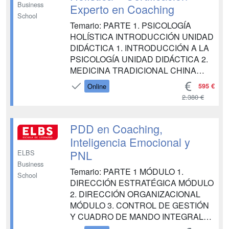
Business
Experto en Coaching
School
Temario: PARTE 1. PSICOLOGÍA
HOLÍSTICA INTRODUCCIÓN UNIDAD
DIDÁCTICA 1. INTRODUCCIÓN A LA
PSICOLOGÍA UNIDAD DIDÁCTICA 2.
MEDICINA TRADICIONAL CHINA
UNIDAD DIDÁCTICA 3.
595 €
Online
MINDFULNESS UNIDAD DIDÁCTICA
2.380 €
4. ENEAGRAMA UNIDAD DIDÁCTICA
5. HOMEOPATÍA UNIDAD DIDÁCTICA
6. HIPNOSIS UNIDAD DIDÁCTICA 7.
PDD en Coaching,
COUNSELING UNIDAD DIDÁCTICA 8.
Inteligencia Emocional y
PSICOLOGÍA DE LA GESTALT UNI...
PNL
ELBS
Business
Temario: PARTE 1 MÓDULO 1.
School
DIRECCIÓN ESTRATÉGICA MÓDULO
2. DIRECCIÓN ORGANIZACIONAL
MÓDULO 3. CONTROL DE GESTIÓN
Y CUADRO DE MANDO INTEGRAL
MÓDULO 4. LA TOMA DE