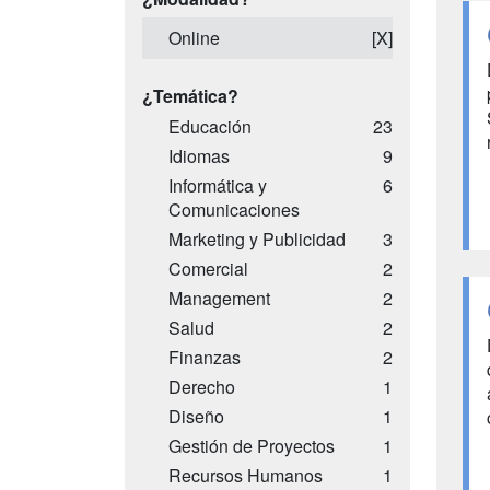
Online
[X]
¿Temática?
Educación
23
Idiomas
9
Informática y
6
Comunicaciones
Marketing y Publicidad
3
Comercial
2
Management
2
Salud
2
Finanzas
2
Derecho
1
Diseño
1
Gestión de Proyectos
1
Recursos Humanos
1