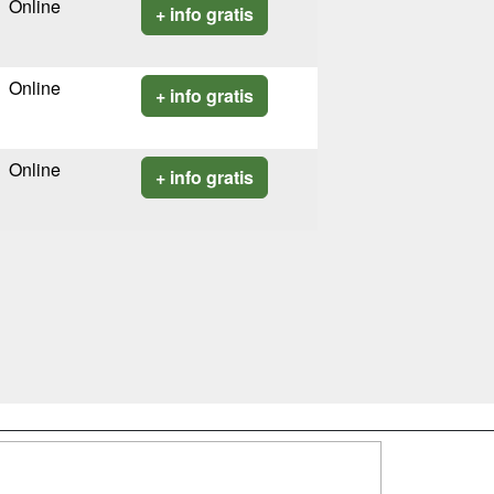
Online
+ info gratis
Online
+ info gratis
Online
+ info gratis
SÍGUENOS EN: