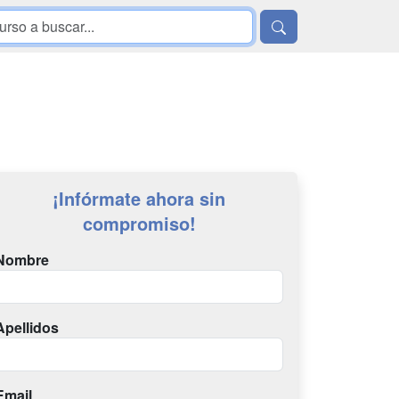
¡Infórmate ahora sin
compromiso!
Nombre
Apellidos
Email