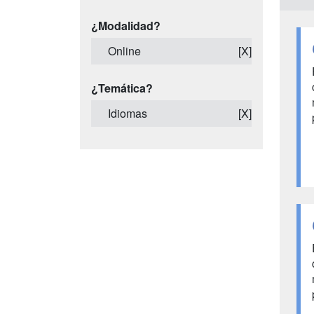
¿Modalidad?
Online
[X]
¿Temática?
Idiomas
[X]