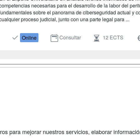
competencias necesarias para el desarrollo de la labor del peri
fundamentales sobre el panorama de ciberseguridad actual y c
cualquier proceso judicial, junto con una parte legal para ...
Consultar
12 ECTS
Online
a
Masters y
Contactar
Postgrados
enes somos
Confidenciali
Cursos FP
fas publicidad
Aviso legal
Conferencias
so Usuarios
Copyleft
Carreras
so Centros
Universitarias
ros para mejorar nuestros servicios, elaborar información
Oposiciones