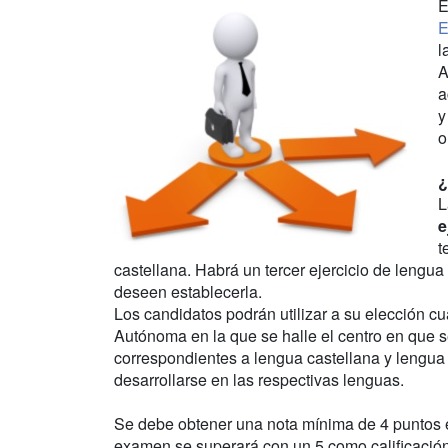
E
E
l
A
a
y
o
¿
L
e
t
castellana. Habrá un tercer ejercicio de leng
deseen establecerla.
Los candidatos podrán utilizar a su elección c
Autónoma en la que se halle el centro en que s
correspondientes a lengua castellana y lengu
desarrollarse en las respectivas lenguas.
Se debe obtener una nota mínima de 4 puntos e
examen se superará con un 5 como calificación 