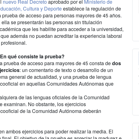
l
nuevo Real Decreto
aprobado por el
Ministerio de
ducación, Cultura y Deporte
establece la regulación de
a prueba de acceso para personas mayores de 45 años.
 ella se presentarán las personas sin titulación
cadémica que les habilite para acceder a la universidad,
 que además no puedan acreditar la experiencia laboral
 profesional.
En qué consiste la prueba?
a prueba de acceso para mayores de 45 consta de
dos
jercicios
: un comentario de texto o desarrollo de un
ema general de actualidad, y una prueba de lengua
ua cooficial en aquellas Comunidades Autónomas que
ualquiera de las lenguas oficiales de la Comunidad
e examinan. No obstante, los ejercicios
a cooficial de la Comunidad Autónoma deberán
n ambos ejercicios para poder realizar la media. El
final. El objetivo de la prueba es apreciar la madurez e