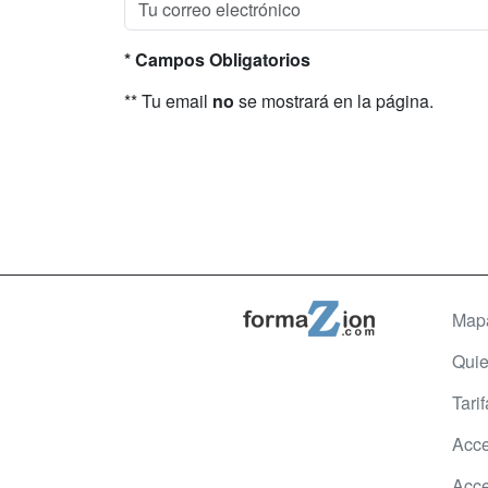
* Campos Obligatorios
** Tu email
no
se mostrará en la página.
Map
Qui
Tari
Acce
Acce