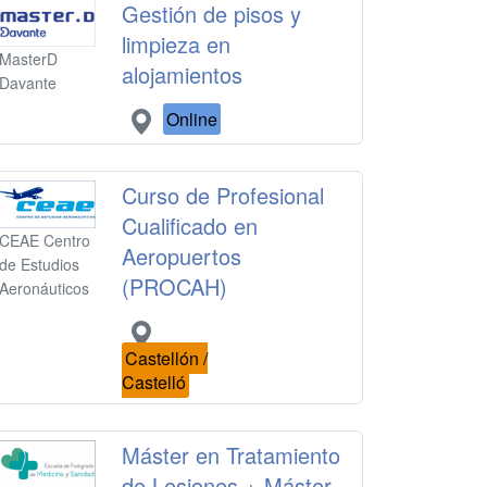
Gestión de pisos y
limpieza en
MasterD
alojamientos
Davante
Online
Curso de Profesional
Cualificado en
CEAE Centro
Aeropuertos
de Estudios
(PROCAH)
Aeronáuticos
Castellón /
Castelló
Máster en Tratamiento
de Lesiones + Máster