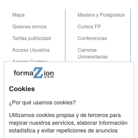
Mapa
Masters y Postgrados
Quienes somos
Cursos FP
Tarifas publicidad
Conferencias
Acceso Usuarios
Carreras
Universitarias
Acceso Centros
Oposiciones
SÍGUENOS EN:
Contactar
Cookies
Confidencialidad
¿Por qué usamos cookies?
Aviso legal
Utilizamos cookies propias y de terceros para
mejorar nuestros servicios, elaborar información
Copyleft
estadística y evitar repeticiones de anuncios