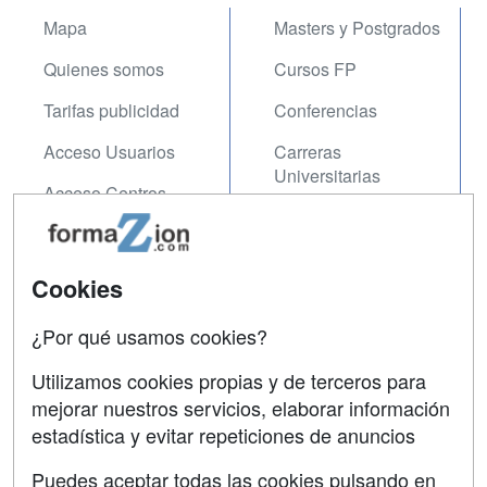
Mapa
Masters y Postgrados
Quienes somos
Cursos FP
Tarifas publicidad
Conferencias
Acceso Usuarios
Carreras
Universitarias
Acceso Centros
Oposiciones
SÍGUENOS EN:
Contactar
Cookies
Confidencialidad
¿Por qué usamos cookies?
Aviso legal
Utilizamos cookies propias y de terceros para
mejorar nuestros servicios, elaborar información
Copyleft
estadística y evitar repeticiones de anuncios
Puedes aceptar todas las cookies pulsando en