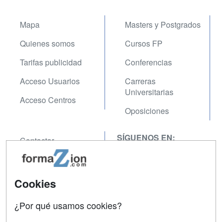
Mapa
Masters y Postgrados
Quienes somos
Cursos FP
Tarifas publicidad
Conferencias
Acceso Usuarios
Carreras
Universitarias
Acceso Centros
Oposiciones
SÍGUENOS EN:
Contactar
Confidencialidad
Aviso legal
Cookies
Copyleft
¿Por qué usamos cookies?