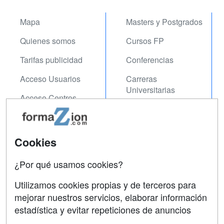
Mapa
Masters y Postgrados
Quienes somos
Cursos FP
Tarifas publicidad
Conferencias
Acceso Usuarios
Carreras
Universitarias
Acceso Centros
Oposiciones
SÍGUENOS EN:
Contactar
Cookies
Confidencialidad
¿Por qué usamos cookies?
Aviso legal
Utilizamos cookies propias y de terceros para
Copyleft
mejorar nuestros servicios, elaborar información
estadística y evitar repeticiones de anuncios