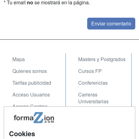
* Tu email
no
se mostrará en la página.
Mapa
Masters y Postgrados
Quienes somos
Cursos FP
Tarifas publicidad
Conferencias
Acceso Usuarios
Carreras
Universitarias
Acceso Centros
Oposiciones
SÍGUENOS EN:
Contactar
Cookies