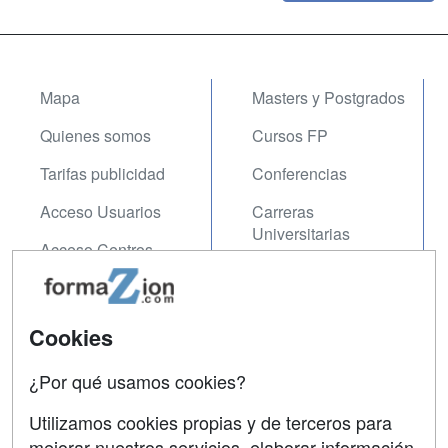
Mapa
Masters y Postgrados
Quienes somos
Cursos FP
Tarifas publicidad
Conferencias
Acceso Usuarios
Carreras
Universitarias
Acceso Centros
Oposiciones
SÍGUENOS EN:
Contactar
Cookies
Confidencialidad
¿Por qué usamos cookies?
Aviso legal
Utilizamos cookies propias y de terceros para
mejorar nuestros servicios, elaborar información
Copyleft