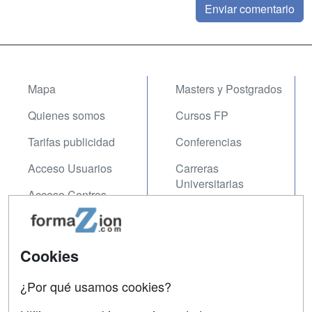
Mapa
Masters y Postgrados
Quienes somos
Cursos FP
Tarifas publicidad
Conferencias
Acceso Usuarios
Carreras
Universitarias
Acceso Centros
Oposiciones
SÍGUENOS EN:
Contactar
Cookies
Confidencialidad
¿Por qué usamos cookies?
Aviso legal