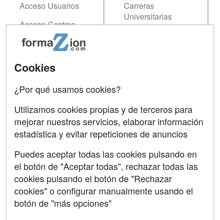
Acceso Usuarios
Carreras
Universitarias
Acceso Centros
Oposiciones
SÍGUENOS EN:
Contactar
Cookies
Confidencialidad
¿Por qué usamos cookies?
Aviso legal
Utilizamos cookies propias y de terceros para
Copyleft
mejorar nuestros servicios, elaborar información
estadística y evitar repeticiones de anuncios
Puedes aceptar todas las cookies pulsando en
el botón de "Aceptar todas", rechazar todas las
Grupo formazion:
cookies pulsando el botón de "Rechazar
cookies" o configurar manualmente usando el
botón de "más opciones"