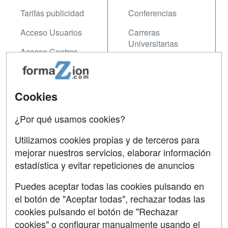
Tarifas publicidad
Conferencias
Acceso Usuarios
Carreras
Universitarias
Acceso Centros
Oposiciones
SÍGUENOS EN:
Contactar
Cookies
Confidencialidad
¿Por qué usamos cookies?
Aviso legal
Utilizamos cookies propias y de terceros para
mejorar nuestros servicios, elaborar información
Copyleft
estadística y evitar repeticiones de anuncios
Puedes aceptar todas las cookies pulsando en
el botón de "Aceptar todas", rechazar todas las
Grupo formazion:
cookies pulsando el botón de "Rechazar
cookies" o configurar manualmente usando el