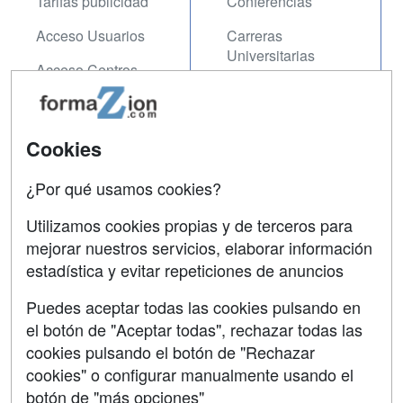
Tarifas publicidad
Conferencias
Acceso Usuarios
Carreras
Universitarias
Acceso Centros
Oposiciones
SÍGUENOS EN:
Contactar
Cookies
Confidencialidad
¿Por qué usamos cookies?
Aviso legal
Utilizamos cookies propias y de terceros para
mejorar nuestros servicios, elaborar información
Copyleft
estadística y evitar repeticiones de anuncios
Puedes aceptar todas las cookies pulsando en
el botón de "Aceptar todas", rechazar todas las
Grupo formazion:
cookies pulsando el botón de "Rechazar
cookies" o configurar manualmente usando el
botón de "más opciones"