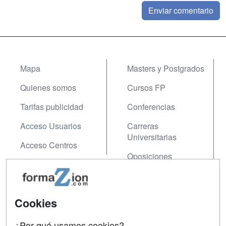
Mapa
Masters y Postgrados
Quienes somos
Cursos FP
Tarifas publicidad
Conferencias
Acceso Usuarios
Carreras
Universitarias
Acceso Centros
Oposiciones
SÍGUENOS EN:
Contactar
Cookies
Confidencialidad
¿Por qué usamos cookies?
Aviso legal