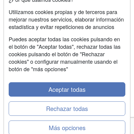
Copyleft
Utilizamos cookies propias y de terceros para
mejorar nuestros servicios, elaborar información
estadística y evitar repeticiones de anuncios
Puedes aceptar todas las cookies pulsando en
Grupo formazion:
el botón de "Aceptar todas", rechazar todas las
cookies pulsando el botón de "Rechazar
cookies" o configurar manualmente usando el
botón de "más opciones"
Aceptar todas
Rechazar todas
Copyright 2000-2026 Formazion Web, S.L. - Calle
Fermín Caballero, 62 - 28034 Madrid Tel: 91 533 70 78
Más opciones