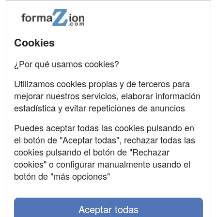
Tarifas publicidad
Conferencias
Acceso Usuarios
Carreras
Universitarias
Acceso Centros
Cookies
Oposiciones
¿Por qué usamos cookies?
SÍGUENOS EN:
Contactar
Utilizamos cookies propias y de terceros para
mejorar nuestros servicios, elaborar información
Confidencialidad
estadística y evitar repeticiones de anuncios
Aviso legal
Puedes aceptar todas las cookies pulsando en
Copyleft
el botón de "Aceptar todas", rechazar todas las
cookies pulsando el botón de "Rechazar
cookies" o configurar manualmente usando el
botón de "más opciones"
Grupo formazion:
Aceptar todas