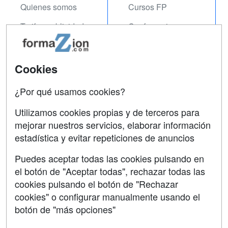
Quienes somos
Cursos FP
Tarifas publicidad
Conferencias
Acceso Usuarios
Carreras
Universitarias
Acceso Centros
Cookies
Oposiciones
¿Por qué usamos cookies?
SÍGUENOS EN:
Contactar
Utilizamos cookies propias y de terceros para
mejorar nuestros servicios, elaborar información
Confidencialidad
estadística y evitar repeticiones de anuncios
Aviso legal
Puedes aceptar todas las cookies pulsando en
Copyleft
el botón de "Aceptar todas", rechazar todas las
cookies pulsando el botón de "Rechazar
cookies" o configurar manualmente usando el
botón de "más opciones"
Grupo formazion: