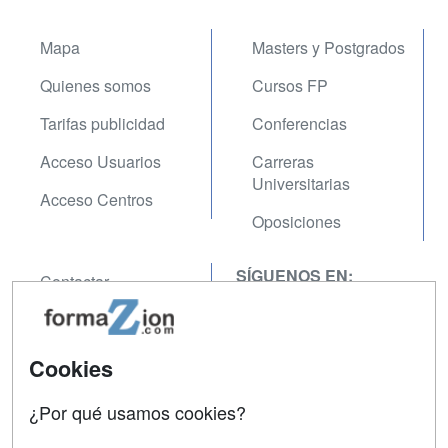
Mapa
Masters y Postgrados
Quienes somos
Cursos FP
Tarifas publicidad
Conferencias
Acceso Usuarios
Carreras
Universitarias
Acceso Centros
Oposiciones
SÍGUENOS EN:
Contactar
Confidencialidad
Aviso legal
Cookies
Copyleft
¿Por qué usamos cookies?