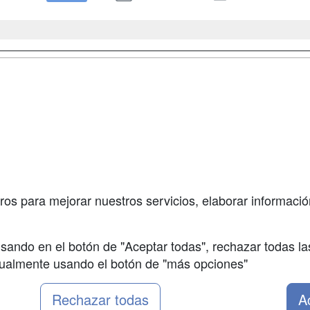
a
Masters y
Contactar
Postgrados
enes somos
Confidenciali
Cursos FP
fas publicidad
Aviso legal
Conferencias
so Usuarios
Copyleft
Carreras
so Centros
Universitarias
ros para mejorar nuestros servicios, elaborar información
Oposiciones
sando en el botón de "Aceptar todas", rechazar todas la
nualmente usando el botón de "más opciones"
Rechazar todas
A