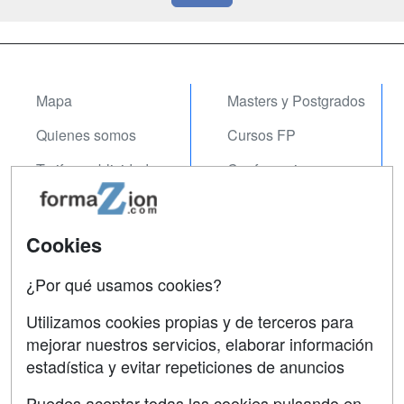
Mapa
Masters y Postgrados
Quienes somos
Cursos FP
Tarifas publicidad
Conferencias
Acceso Usuarios
Carreras
Universitarias
Acceso Centros
Cookies
Oposiciones
¿Por qué usamos cookies?
SÍGUENOS EN:
Contactar
Utilizamos cookies propias y de terceros para
mejorar nuestros servicios, elaborar información
Confidencialidad
estadística y evitar repeticiones de anuncios
Aviso legal
Puedes aceptar todas las cookies pulsando en