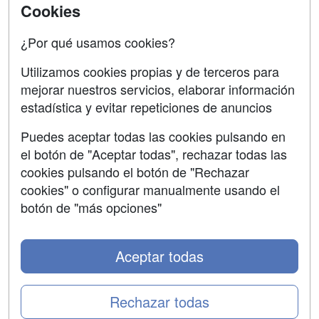
Aviso legal
Cookies
Copyleft
¿Por qué usamos cookies?
Utilizamos cookies propias y de terceros para
mejorar nuestros servicios, elaborar información
estadística y evitar repeticiones de anuncios
Grupo formazion:
Puedes aceptar todas las cookies pulsando en
el botón de "Aceptar todas", rechazar todas las
cookies pulsando el botón de "Rechazar
cookies" o configurar manualmente usando el
botón de "más opciones"
Aceptar todas
Copyright 2000-2026 Formazion Web, S.L. - Calle
Fermín Caballero, 62 - 28034 Madrid Tel: 91 533 70 78
Rechazar todas