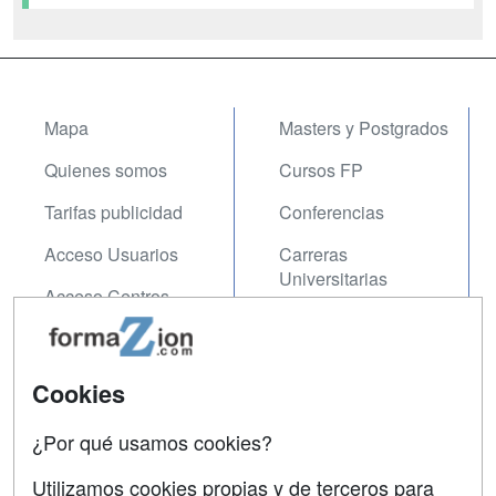
Mapa
Masters y Postgrados
Quienes somos
Cursos FP
Tarifas publicidad
Conferencias
Acceso Usuarios
Carreras
Universitarias
Acceso Centros
Oposiciones
SÍGUENOS EN:
Contactar
Cookies
Confidencialidad
¿Por qué usamos cookies?
Aviso legal
Utilizamos cookies propias y de terceros para