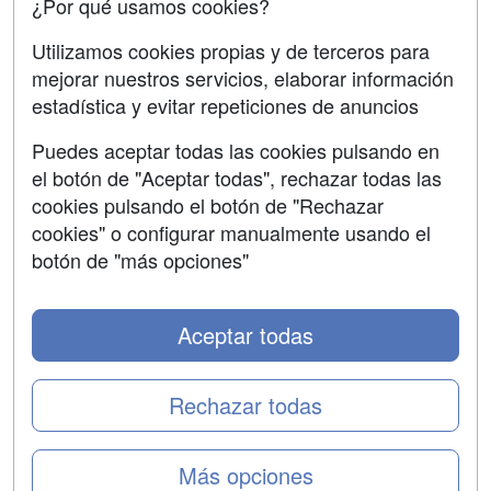
¿Por qué usamos cookies?
Aviso legal
Utilizamos cookies propias y de terceros para
Copyleft
mejorar nuestros servicios, elaborar información
estadística y evitar repeticiones de anuncios
Puedes aceptar todas las cookies pulsando en
el botón de "Aceptar todas", rechazar todas las
Grupo formazion:
cookies pulsando el botón de "Rechazar
cookies" o configurar manualmente usando el
botón de "más opciones"
Aceptar todas
Rechazar todas
Copyright 2000-2026 Formazion Web, S.L. - Calle
Más opciones
Fermín Caballero, 62 - 28034 Madrid Tel: 91 533 70 78