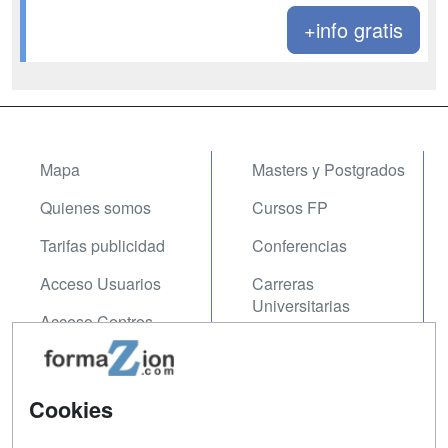
+info gratis
Mapa
Masters y Postgrados
Quienes somos
Cursos FP
Tarifas publicidad
Conferencias
Acceso Usuarios
Carreras
Universitarias
Acceso Centros
Oposiciones
SÍGUENOS EN:
Contactar
Cookies
Confidencialidad