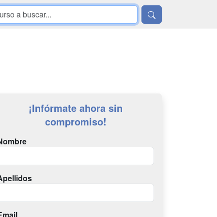
¡Infórmate ahora sin
compromiso!
Nombre
Apellidos
Email