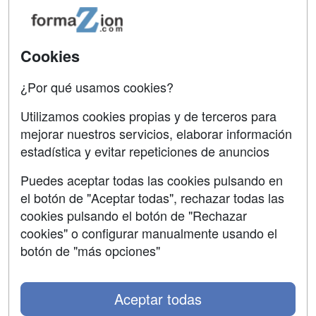
Acceso Usuarios
Carreras
Universitarias
Acceso Centros
Cookies
Oposiciones
¿Por qué usamos cookies?
SÍGUENOS EN:
Contactar
Utilizamos cookies propias y de terceros para
mejorar nuestros servicios, elaborar información
Confidencialidad
estadística y evitar repeticiones de anuncios
Aviso legal
Puedes aceptar todas las cookies pulsando en
Copyleft
el botón de "Aceptar todas", rechazar todas las
cookies pulsando el botón de "Rechazar
cookies" o configurar manualmente usando el
botón de "más opciones"
Grupo formazion:
Aceptar todas