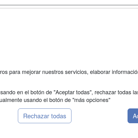
a
Masters y
Contactar
Postgrados
enes somos
Confidenciali
Cursos FP
fas publicidad
Aviso legal
Conferencias
so Usuarios
Copyleft
Carreras
so Centros
Universitarias
ros para mejorar nuestros servicios, elaborar información
Oposiciones
sando en el botón de "Aceptar todas", rechazar todas la
nualmente usando el botón de "más opciones"
Rechazar todas
A