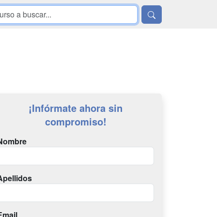
¡Infórmate ahora sin
compromiso!
Nombre
Apellidos
Email