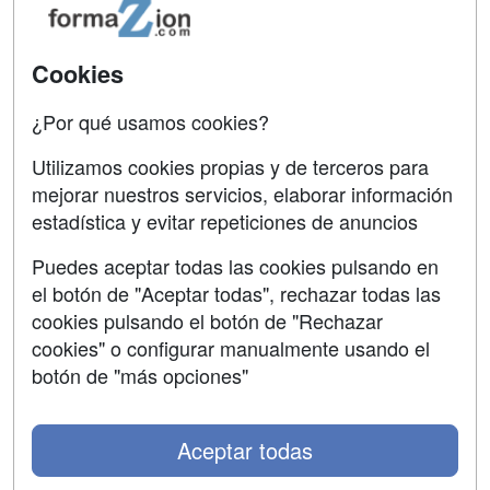
Acceso Usuarios
Carreras
Universitarias
Acceso Centros
Cookies
Oposiciones
¿Por qué usamos cookies?
SÍGUENOS EN:
Contactar
Utilizamos cookies propias y de terceros para
mejorar nuestros servicios, elaborar información
Confidencialidad
estadística y evitar repeticiones de anuncios
Aviso legal
Puedes aceptar todas las cookies pulsando en
Copyleft
el botón de "Aceptar todas", rechazar todas las
cookies pulsando el botón de "Rechazar
cookies" o configurar manualmente usando el
botón de "más opciones"
Grupo formazion:
Aceptar todas