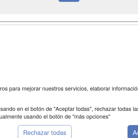
a
Masters y
Contactar
Postgrados
enes somos
Confidenciali
Cursos FP
fas publicidad
Aviso legal
Conferencias
so Usuarios
Copyleft
Carreras
so Centros
Universitarias
ros para mejorar nuestros servicios, elaborar información
Oposiciones
sando en el botón de "Aceptar todas", rechazar todas la
nualmente usando el botón de "más opciones"
Rechazar todas
A