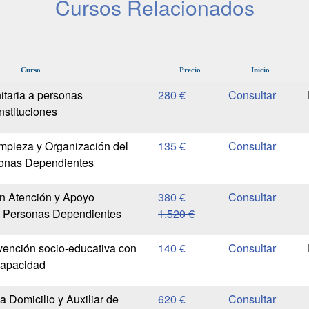
Cursos Relacionados
Curso
Precio
Inicio
itaria a personas
280 €
nstituciones
mpieza y Organización del
135 €
sonas Dependientes
n Atención y Apoyo
380 €
as Personas Dependientes
1.520 €
vención socio-educativa con
140 €
capacidad
a Domicilio y Auxiliar de
620 €