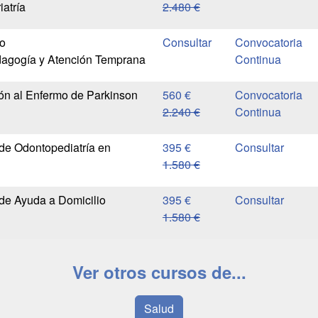
atría
2.480 €
io
Convocatoria
agogía y Atención Temprana
Continua
ón al Enfermo de Parkinson
560 €
Convocatoria
2.240 €
Continua
 de Odontopediatría en
395 €
1.580 €
 de Ayuda a Domicilio
395 €
1.580 €
Ver otros cursos de...
Salud