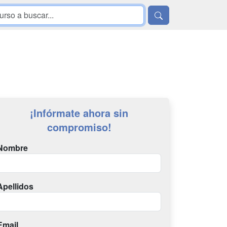
¡Infórmate ahora sin
compromiso!
Nombre
Apellidos
Email