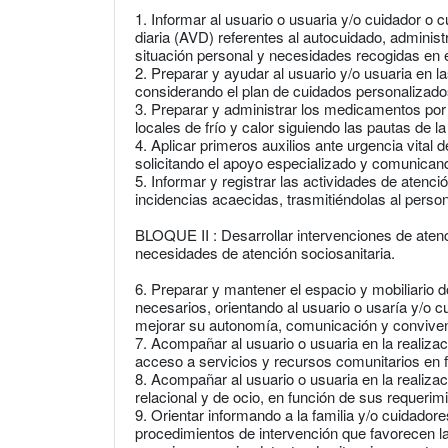
1. Informar al usuario o usuaria y/o cuidador o c
diaria (AVD) referentes al autocuidado, administ
situación personal y necesidades recogidas en 
2. Preparar y ayudar al usuario y/o usuaria en l
considerando el plan de cuidados personalizad
3. Preparar y administrar los medicamentos por v
locales de frío y calor siguiendo las pautas de l
4. Aplicar primeros auxilios ante urgencia vital 
solicitando el apoyo especializado y comunicand
5. Informar y registrar las actividades de atenció
incidencias acaecidas, trasmitiéndolas al perso
BLOQUE II : Desarrollar intervenciones de atenc
necesidades de atención sociosanitaria.
6. Preparar y mantener el espacio y mobiliario 
necesarios, orientando al usuario o usaría y/o 
mejorar su autonomía, comunicación y conviven
7. Acompañar al usuario o usuaria en la realizac
acceso a servicios y recursos comunitarios en 
8. Acompañar al usuario o usuaria en la realizaci
relacional y de ocio, en función de sus requerim
9. Orientar informando a la familia y/o cuidador
procedimientos de intervención que favorecen l