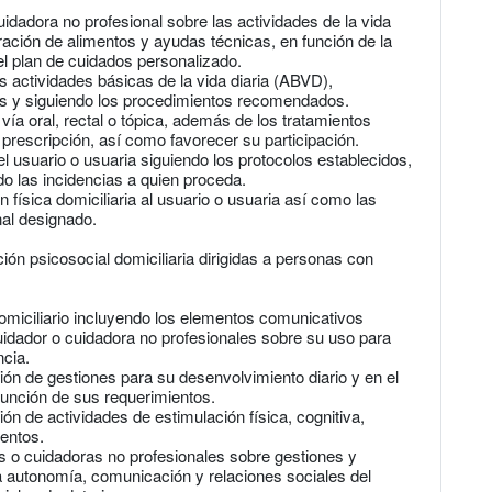
uidadora no profesional sobre las actividades de la vida
ración de alimentos y ayudas técnicas, en función de la
el plan de cuidados personalizado.
as actividades básicas de la vida diaria (ABVD),
os y siguiendo los procedimientos recomendados.
ía oral, rectal o tópica, además de los tratamientos
a prescripción, así como favorecer su participación.
del usuario o usuaria siguiendo los protocolos establecidos,
o las incidencias a quien proceda.
n física domiciliaria al usuario o usuaria así como las
nal designado.
ión psicosocial domiciliaria dirigidas a personas con
domiciliario incluyendo los elementos comunicativos
cuidador o cuidadora no profesionales sobre su uso para
cia.
ión de gestiones para su desenvolvimiento diario y en el
función de sus requerimientos.
ón de actividades de estimulación física, cognitiva,
ientos.
es o cuidadoras no profesionales sobre gestiones y
a autonomía, comunicación y relaciones sociales del