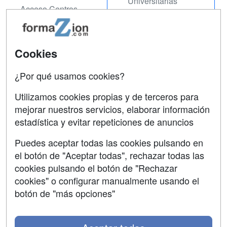
Universitarias
Acceso Centros
Oposiciones
SÍGUENOS EN:
Contactar
Cookies
Confidencialidad
¿Por qué usamos cookies?
Aviso legal
Utilizamos cookies propias y de terceros para
mejorar nuestros servicios, elaborar información
Copyleft
estadística y evitar repeticiones de anuncios
Puedes aceptar todas las cookies pulsando en
el botón de "Aceptar todas", rechazar todas las
Grupo formazion:
cookies pulsando el botón de "Rechazar
cookies" o configurar manualmente usando el
botón de "más opciones"