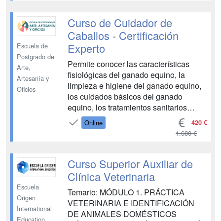
DIDÁCTICA 2. RAZAS DE PERROS
UNIDAD DIDÁCTICA 3. RAZAS DE
Curso de Cuidador de
GATOS UNIDAD DIDÁCTICA 4.
Caballos - Certificación
OTRAS ESPECIES DE ANIMALES DE
Experto
Escuela de
COMPAÑÍA MÓDULO 2. ANATOMÍ...
Postgrado de
Permite conocer las características
Arte,
fisiológicas del ganado equino, la
Artesanía y
limpieza e higiene del ganado equino,
Oficios
los cuidados básicos del ganado
equino, los tratamientos sanitarios
básicos, el mantenimiento físico, las
420 €
Online
características morfológicas, el carácter
1.680 €
y comportamiento, la alimentación, el
transporte del ganado equino y los
primeros auxilios, ...
Curso Superior Auxiliar de
Clínica Veterinaria
Escuela
Temario: MÓDULO 1. PRÁCTICA
Origen
VETERINARIA E IDENTIFICACIÓN
International
DE ANIMALES DOMÉSTICOS
Education