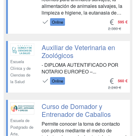
alimentación de animales salvajes, la
limpieza e higiene, la eutanasia de
animales, el entretenimiento y
595 €
Online
enriquecimiento ambiental, la
2.380 €
inmovilización y manipulación de
animales; además de la prevención de
riesgos laborales asociados al manejo
Auxiliar de Veterinaria en
de anim...
Zoológicos
Escuela
- DIPLOMA AUTENTIFICADO POR
Clínica y de
NOTARIO EUROPEO –...
Ciencias de
560 €
Online
la Salud
2.240 €
Curso de Domador y
Entrenador de Caballos
Escuela de
Permite conocer la toma de contacto
Postgrado de
con potros mediante el medio de
Arte,