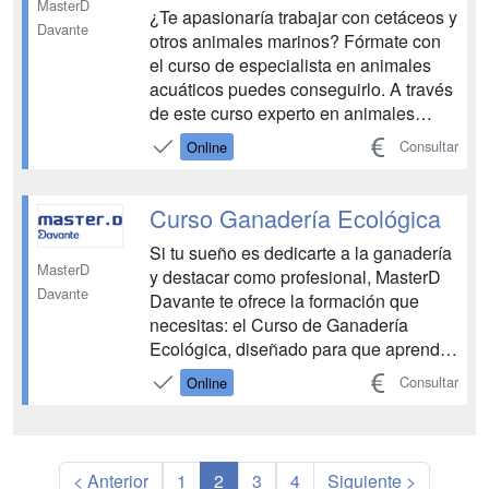
MasterD
¿Te apasionaría trabajar con cetáceos y
Davante
otros animales marinos? Fórmate con
el curso de especialista en animales
acuáticos puedes conseguirlo. A través
de este curso experto en animales
acuáticos elaborado conjuntamente por
Consultar
Online
la Escuela de Veterinaria de MasterD y
Terra Natura Murcia, vas a conocer todo
lo necesario para ser un magnífico
Curso Ganadería Ecológica
cuidador de...
Si tu sueño es dedicarte a la ganadería
MasterD
y destacar como profesional, MasterD
Davante
Davante te ofrece la formación que
necesitas: el Curso de Ganadería
Ecológica, diseñado para que aprendas
todo lo esencial para triunfar en el
Consultar
Online
sector rural. Además, completarás tu
formación con prácticas profesionales
junto a expertos del sector, lo que te
permitirá aplic...
< Anterior
1
2
3
4
Siguiente >