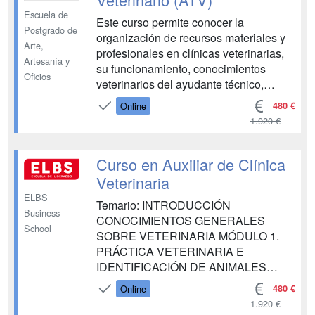
MÓDULO 8. PATOLOGÍAS Y
Escuela de
Este curso permite conocer la
ENFERMEDADES GENERAL...
Postgrado de
organización de recursos materiales y
Arte,
profesionales en clínicas veterinarias,
Artesanía y
su funcionamiento, conocimientos
Oficios
veterinarios del ayudante técnico,
cuidado de animales exóticos,
480 €
Online
eutanasia, certificación y urgencias
1.920 €
veterinarias. Incluye acceso a un curso
inicial sobre metodología, titulación,
funcionamiento del Campus Vi...
Curso en Auxiliar de Clínica
Veterinaria
ELBS
Temario: INTRODUCCIÓN
Business
CONOCIMIENTOS GENERALES
School
SOBRE VETERINARIA MÓDULO 1.
PRÁCTICA VETERINARIA E
IDENTIFICACIÓN DE ANIMALES
DOMÉSTICOS UNIDAD DIDÁCTICA 1.
480 €
Online
HISTORIA Y EVOLUCIÓN DE LA
1.920 €
PRÁCTICA VETERINARIA UNIDAD