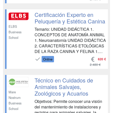
exóticos, la eutanasia y la certificación
en urgencias veterinarias para el
ayudante técnico veteri...
Certificación Experto en
Peluquería y Estética Canina
ELBS
Temario: UNIDAD DIDÁCTICA 1.
Business
CONCEPTOS DE ANATOMÍA ANIMAL
School
1. Neuroanatomía UNIDAD DIDÁCTICA
2. CARACTERÍSTICAS ETOLÓGICAS
DE LA RAZA CANINA Y FELINA 1.
Concepto de etiología 2. Etología
620 €
Online
canina: razas y características
2.480 €
singulares 3. Etología felina: razas y
características singulares UNIDAD
DIDÁCTICA 3. PATOLOGÍAS
Técnico en Cuidados de
DERMATOLÓGICAS EN ANIMALES 1.
Animales Salvajes,
Impor...
Zoológicos y Acuarios
Mare
Nostrum
Objetivos: Permite conocer una visión
Business
del mantenimiento de instalaciones y
School
recintos para animales salvajes, la