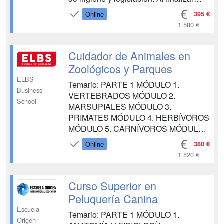
cada unidad didáctica, el alumno
395 €
Online
dispondrá de ejercicios de
1.580 €
autoevaluación que permitirán valorar
los conocimientos adquiridos a lo largo
de todo el estudio en e...
Cuidador de Animales en
Zoológicos y Parques
ELBS
Temario: PARTE 1 MÓDULO 1.
Business
VERTEBRADOS MÓDULO 2.
School
MARSUPIALES MÓDULO 3.
PRIMATES MÓDULO 4. HERBÍVOROS
MÓDULO 5. CARNÍVOROS MÓDULO
6. ROEDORES, INSECTÍVOROS,
380 €
Online
QUIRÓPTEROS Y HIRACOIDEOS
1.520 €
MÓDULO 7. AVES MÓDULO 8.
REPTILES MÓDULO 9. ANFIBIOS
PARTE 2 MÓDULO 1. ZOOLOGÍA,
Curso Superior en
ETOLOGÍA Y ECOLOGÍA DE LOS
Peluquería Canina
ANIMALES MÓDULO 2.
Escuela
Temario: PARTE 1 MÓDULO 1.
ECOSISTEMAS Y POBLACIONES
Origen