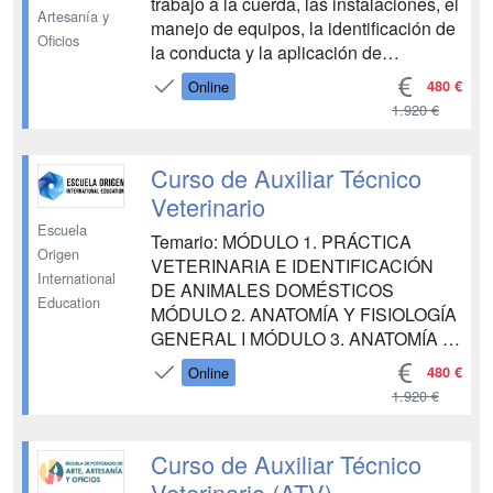
trabajo a la cuerda, las instalaciones, el
Artesanía y
manejo de equipos, la identificación de
Oficios
la conducta y la aplicación de
normativa. Incluye ejercicios de
480 €
Online
autoevaluación, acceso a Campus
1.920 €
Virtual con tutorías individuales y
clases en directo para el desarrollo
eficiente en el mundo laboral ...
Curso de Auxiliar Técnico
Veterinario
Escuela
Temario: MÓDULO 1. PRÁCTICA
Origen
VETERINARIA E IDENTIFICACIÓN
International
DE ANIMALES DOMÉSTICOS
Education
MÓDULO 2. ANATOMÍA Y FISIOLOGÍA
GENERAL I MÓDULO 3. ANATOMÍA Y
FISIOLOGÍA GENERAL II MÓDULO 4.
480 €
Online
MEDICINA MÓDULO 5. PRIMEROS
1.920 €
AUXILIOS MÓDULO 6. SUJECIÓN Y
CONTENCIÓN DE ANIMALES
MÓDULO 7. EXPLORACIÓN DEL
Curso de Auxiliar Técnico
ANIMAL PARA SU DIAGNÓSTICO
Veterinario (ATV)