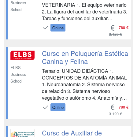
Business
VETERINARIA 1. El equipo veterinario
School
2. La figura del auxiliar de veterinaria 3.
Tareas y funciones del auxiliar
veterinario 4. Calidad y atención al
780 €
Online
cliente UNIDAD DIDÁCTICA 2.
3.120 €
ANATOMÍA GENERAL 1.
Neuroanatomía 2. Anatomía y fisiología
cardíaca 3. Anatomía del aparato
Curso en Peluquería Estética
digestivo 4. Anatomía y...
Canina y Felina
ELBS
Temario: UNIDAD DIDÁCTICA 1.
Business
CONCEPTOS DE ANATOMÍA ANIMAL
School
1. Neuroanatomía 2. Sistema nervioso
de relación 3. Sistema nervioso
vegetativo o autónomo 4. Anatomía y
fisiología cardiaca 5. Anatomía del
780 €
Online
aparato digestivo 6. Anatomía del
3.120 €
aparato respiratorio 7. Anatomía y
fisiología del sistema urinario 8. Riñón
9. Uréter, vejiga y uretra 10. El aparat...
Curso de Auxiliar de