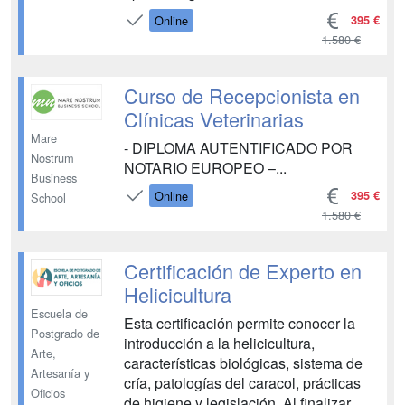
aparato respiratorio 5. Anatomía y
395 €
Online
fisiología del sistema urinario 6. El
1.580 €
aparato reproductor 7. Anatomía del
aparato reproductor 8. Fisiología del
aparato reproductor 9. Anatomía y
Curso de Recepcionista en
fisiología...
Clínicas Veterinarias
Mare
- DIPLOMA AUTENTIFICADO POR
Nostrum
NOTARIO EUROPEO –...
Business
395 €
Online
School
1.580 €
Certificación de Experto en
Helicicultura
Escuela de
Esta certificación permite conocer la
Postgrado de
introducción a la helicicultura,
Arte,
características biológicas, sistema de
Artesanía y
cría, patologías del caracol, prácticas
Oficios
de higiene y legislación. Al finalizar