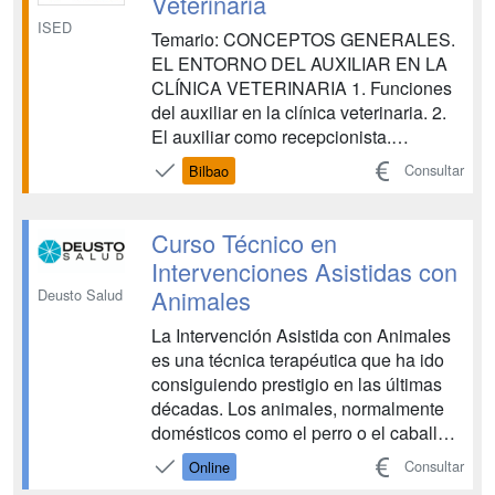
Veterinaria
ISED
Temario: CONCEPTOS GENERALES.
EL ENTORNO DEL AUXILIAR EN LA
CLÍNICA VETERINARIA 1. Funciones
del auxiliar en la clínica veterinaria. 2.
El auxiliar como recepcionista.
Habilidades sociales y comunicación.
Consultar
Bilbao
3. La consulta veterinaria básica. 4.
Manejo y control de los animales de
compañía. 5. Prevención de riesgos
Curso Técnico en
laborales en la clínica veterinari...
Intervenciones Asistidas con
Animales
Deusto Salud
La Intervención Asistida con Animales
es una técnica terapéutica que ha ido
consiguiendo prestigio en las últimas
décadas. Los animales, normalmente
domésticos como el perro o el caballo,
forman parte de sesiones controladas
Consultar
Online
por un especialista en las que se busca