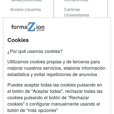
Acceso Usuarios
Carreras
Universitarias
Acceso Centros
Oposiciones
SÍGUENOS EN:
Cookies
Contactar
Confidencialidad
¿Por qué usamos cookies?
Aviso legal
Utilizamos cookies propias y de terceros para
mejorar nuestros servicios, elaborar información
Copyleft
estadística y evitar repeticiones de anuncios
Puedes aceptar todas las cookies pulsando en
el botón de "Aceptar todas", rechazar todas las
Grupo formazion:
cookies pulsando el botón de "Rechazar
cookies" o configurar manualmente usando el
botón de "más opciones"