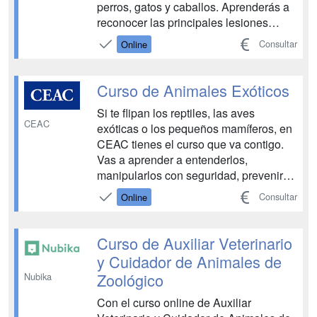
perros, gatos y caballos. Aprenderás a
reconocer las principales lesiones
crónicas y neurológicas y a tratarlas a
Consultar
Online
través de las técnicas y tratamientos
que emplean los profesionales.
Apuesta por una formación online y
Curso de Animales Exóticos
flexible y trabaja...
Si te flipan los reptiles, las aves
CEAC
exóticas o los pequeños mamíferos, en
CEAC tienes el curso que va contigo.
Vas a aprender a entenderlos,
manipularlos con seguridad, prevenir
problemas y ser el apoyo top del equipo
Consultar
Online
vet. Todo online, con contenido que
suma y en un sector que no para: más
de 7.100 clínicas y 44.000 pros ya
Curso de Auxiliar Veterinario
están dentro. En CEAC no...
y Cuidador de Animales de
Zoológico
Nubika
Con el curso online de Auxiliar