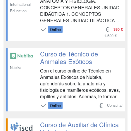
ANATOMÍA Y FISIOLOGÍA.
ANIMALES ...
International
CONCEPTOS GENERALES UNIDAD
Education
DIDÁCTICA 1. CONCEPTOS
GENERALES UNIDAD DIDÁCTICA 2.
APARATO LOCOMOTOR UNIDAD
380 €
Online
DIDÁCTICA 3. APARATO DIGESTIVO
1.520 €
UNIDAD DIDÁCTICA 4. APARATO
RESPIRATORIO UNIDAD DIDÁCTICA
5. APARATO CIRCULATORIO UNIDAD
Curso de Técnico de
DIDÁCTICA 6. APARATO
Animales Exóticos
REPRODUCTOR UNIDAD DIDÁCTICA
Nubika
Con el curso online de Técnico en
7. SISTEMA EXCRETOR UNI...
Animales Exóticos de Nubika,
aprenderás sobre la anatomía y
fisiología de mamíferos exóticos, aves,
reptiles y anfibios. Además, te formarás
en técnicas de mantenimiento en
Consultar
Online
cautividad, manejo clínico y
comprenderás las principales patologí...
Curso de Auxiliar de Clínica