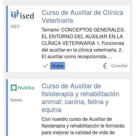
mejorar la calidad de vida de las
personas, motivando capacidades
Curso de Auxiliar de Clínica
físicas o cognitiva...
Veterinaria
ISED
Temario: CONCEPTOS GENERALES.
EL ENTORNO DEL AUXILIAR EN LA
CLÍNICA VETERINARIA 1. Funciones
del auxiliar en la clínica veterinaria. 2.
El auxiliar como recepcionista.
Habilidades sociales y comunicación.
Consultar
Online
3. La consulta veterinaria básica. 4.
Manejo y control de los animales de
compañía. 5. Prevención de riesgos
Curso de Auxiliar de
laborales en la clínica veterinari...
fisioterapia y rehabilitación
animal: canina, felina y
Nubika
equina
Con nuestro curso de Auxiliar de
fisioterapia y rehabilitación te formarás
para mejorar la calidad de vida de