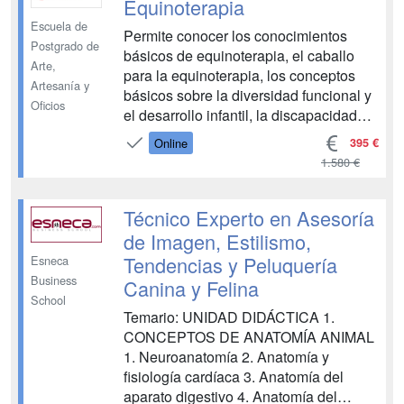
Equinoterapia
Escuela de
Permite conocer los conocimientos
Postgrado de
básicos de equinoterapia, el caballo
Arte,
para la equinoterapia, los conceptos
Artesanía y
básicos sobre la diversidad funcional y
Oficios
el desarrollo infantil, la discapacidad
cognitiva y trastorno general del
395 €
Online
desarrollo, las terapias asistidas con
1.580 €
caballos, la discapacidad física,
movilidad y alteraciones del sistema
nervioso, la disca...
Técnico Experto en Asesoría
de Imagen, Estilismo,
Tendencias y Peluquería
Esneca
Business
Canina y Felina
School
Temario: UNIDAD DIDÁCTICA 1.
CONCEPTOS DE ANATOMÍA ANIMAL
1. Neuroanatomía 2. Anatomía y
fisiología cardíaca 3. Anatomía del
aparato digestivo 4. Anatomía del