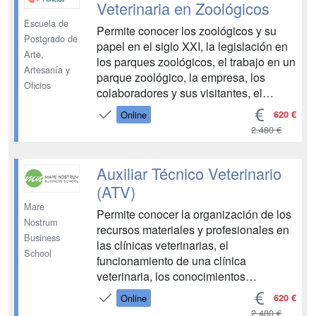
Veterinaria en Zoológicos
Escuela de
Permite conocer los zoológicos y su
Postgrado de
papel en el siglo XXI, la legislación en
Arte,
los parques zoológicos, el trabajo en un
Artesanía y
parque zoológico, la empresa, los
Oficios
colaboradores y sus visitantes, el
mantenimiento y alimentación de
620 €
Online
animales, la asistencia al veterinario y
2.480 €
la inmovilización de animales, la
asistencia clínica en la atención de
animales sanos y e...
Auxiliar Técnico Veterinario
(ATV)
Mare
Permite conocer la organización de los
Nostrum
recursos materiales y profesionales en
Business
las clínicas veterinarias, el
School
funcionamiento de una clínica
veterinaria, los conocimientos
veterinarios para el ayudante técnico
620 €
Online
veterinario, el cuidado de animales
2.480 €