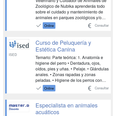
Veterinario y Cuidador de Animales de
Zoológico de Nubika aprenderás todo
sobre el cuidado y mantenimiento de
animales en parques zoológicos y/o
reservas naturales. Higiene,
Consultar
Online
alimentación, conducta, reproducción…
Adquirirás conocimientos sobre
auxilios, planes vacunales y
Curso de Peluquería y
antiparasi...
Estética Canina
ISED
Temario: Parte teórica: 1. Anatomía e
higiene del perro • Dentadura, ojos,
oídos, pies y uñas. • Pelaje. • Glándulas
anales. • Zonas rapadas y zonas
peladas. • Higiene de los perros con
problemas dermatológicos. • Higiene
Consultar
Online
de los perros alérgicos. 2. Dermatología
canina • La piel. Anexos: pelos y uñas.
Principios generales. • Lesiones d...
Especialista en animales
acuáticos