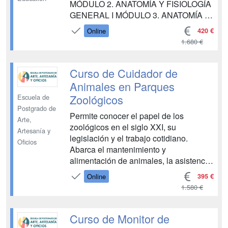
MÓDULO 2. ANATOMÍA Y FISIOLOGÍA
GENERAL I MÓDULO 3. ANATOMÍA Y
FISIOLOGÍA GENERAL II MÓDULO 4.
420 €
Online
MEDICINA MÓDULO 5. PRIMEROS
1.680 €
AUXILIOS MÓDULO 6. SUJECIÓN Y
CONTENCIÓN DE ANIMALES
MÓDULO 7. EXPLORACIÓN DEL
Curso de Cuidador de
ANIMAL PARA SU DIAGNÓSTICO
Animales en Parques
MÓDULO 8. PATOLOGÍAS Y
Zoológicos
Escuela de
ENFERMEDADES GENERAL...
Postgrado de
Permite conocer el papel de los
Arte,
zoológicos en el siglo XXI, su
Artesanía y
legislación y el trabajo cotidiano.
Oficios
Abarca el mantenimiento y
alimentación de animales, la asistencia
al veterinario en tareas de
395 €
Online
inmovilización y clínica para animales
1.580 €
sanos y enfermos, así como el estudio
de la etología y comportamiento animal,
la gestión de colaboradores y la
Curso de Monitor de
atenció...