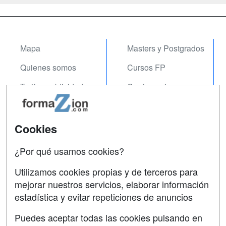
Mapa
Masters y Postgrados
Quienes somos
Cursos FP
Tarifas publicidad
Conferencias
Acceso Usuarios
Carreras
Universitarias
Acceso Centros
Cookies
Oposiciones
¿Por qué usamos cookies?
SÍGUENOS EN:
Contactar
Utilizamos cookies propias y de terceros para
mejorar nuestros servicios, elaborar información
Confidencialidad
estadística y evitar repeticiones de anuncios
Aviso legal
Puedes aceptar todas las cookies pulsando en
Copyleft